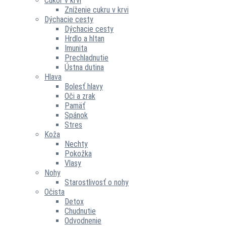
Cukor v krvi
Zníženie cukru v krvi
Dýchacie cesty
Dýchacie cesty
Hrdlo a hltan
Imunita
Prechladnutie
Ústna dutina
Hlava
Bolesť hlavy
Oči a zrak
Pamäť
Spánok
Stres
Koža
Nechty
Pokožka
Vlasy
Nohy
Starostlivosť o nohy
Očista
Detox
Chudnutie
Odvodnenie