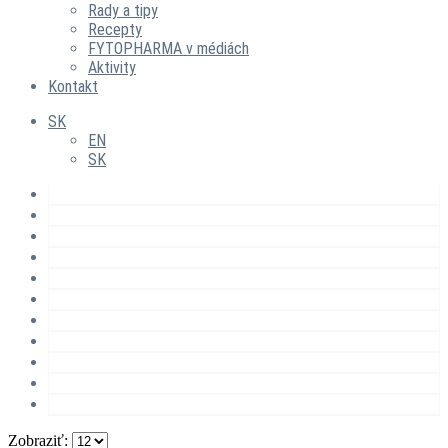
Rady a tipy
Recepty
FYTOPHARMA v médiách
Aktivity
Kontakt
SK
EN
SK
Zobraziť: