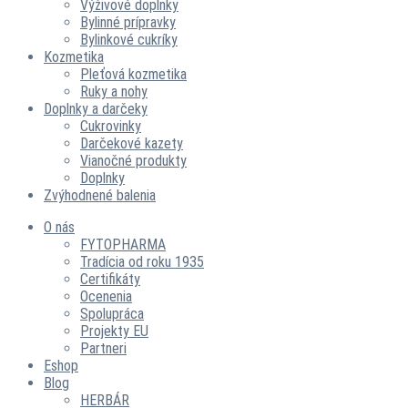
Výživové doplnky
Bylinné prípravky
Bylinkové cukríky
Kozmetika
Pleťová kozmetika
Ruky a nohy
Doplnky a darčeky
Cukrovinky
Darčekové kazety
Vianočné produkty
Doplnky
Zvýhodnené balenia
O nás
FYTOPHARMA
Tradícia od roku 1935
Certifikáty
Ocenenia
Spolupráca
Projekty EU
Partneri
Eshop
Blog
HERBÁR