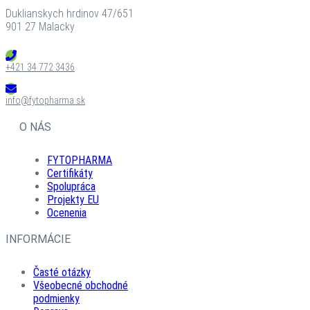
Duklianskych hrdinov 47/651
901 27 Malacky
+421 34 772 3436
info@fytopharma.sk
O NÁS
FYTOPHARMA
Certifikáty
Spolupráca
Projekty EU
Ocenenia
INFORMÁCIE
Časté otázky
Všeobecné obchodné
podmienky