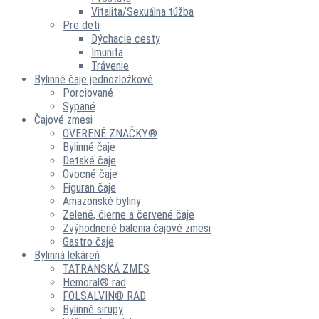
Vitalita/Sexuálna túžba
Pre deti
Dýchacie cesty
Imunita
Trávenie
Bylinné čaje jednozložkové
Porciované
Sypané
Čajové zmesi
OVERENÉ ZNAČKY®
Bylinné čaje
Detské čaje
Ovocné čaje
Figuran čaje
Amazonské byliny
Zelené, čierne a červené čaje
Zvýhodnené balenia čajové zmesi
Gastro čaje
Bylinná lekáreň
TATRANSKÁ ZMES
Hemoral® rad
FOLSALVIN® RAD
Bylinné sirupy