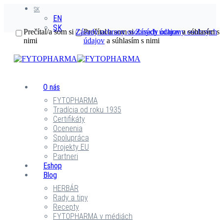
SK
EN
SK
Prečítal/a som si
Zásady ochrany osobných údajov
Prečítal/a som si
Zásady ochrany osobných
a súhlasím s
nimi
údajov
a súhlasím s nimi
O nás
FYTOPHARMA
Tradícia od roku 1935
Certifikáty
Ocenenia
Spolupráca
Projekty EU
Partneri
Eshop
Blog
HERBÁR
Rady a tipy
Recepty
FYTOPHARMA v médiách