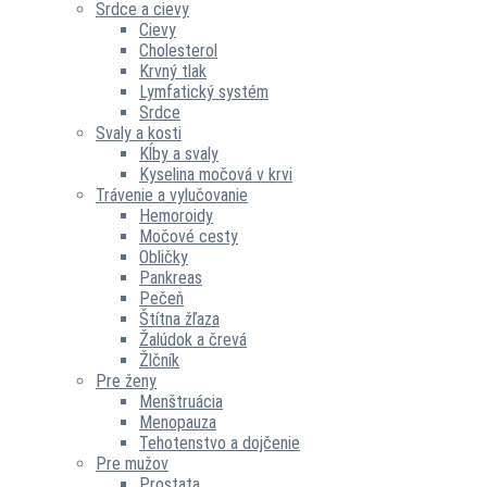
Srdce a cievy
Cievy
Cholesterol
Krvný tlak
Lymfatický systém
Srdce
Svaly a kosti
Kĺby a svaly
Kyselina močová v krvi
Trávenie a vylučovanie
Hemoroidy
Močové cesty
Obličky
Pankreas
Pečeň
Štítna žľaza
Žalúdok a črevá
Žlčník
Pre ženy
Menštruácia
Menopauza
Tehotenstvo a dojčenie
Pre mužov
Prostata