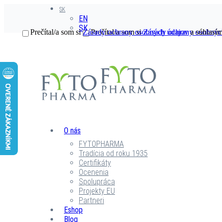
SK
EN
SK
Prečítal/a som si
Zásady ochrany osobných údajov
Prečítal/a som si
Zásady ochrany osobnýc
a súhlasím
O nás
FYTOPHARMA
Tradícia od roku 1935
Certifikáty
Ocenenia
Spolupráca
Projekty EU
Partneri
Eshop
Blog