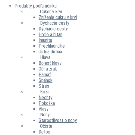
Produkty podľa účinku
Cukor v krvi
Zníženie cukru v krvi
Dýchacie cesty
Dýchacie cesty
Hrdlo a hltan
Imunita
Prechladnutie
Ústna dutina
Hlava
Bolesť hlavy
Oči a zrak
Pamäť
Spánok
Stres
Koža
Nechty
Pokožka
Vlasy
Nohy
Starostlivosť o nohy
Očista
Detox