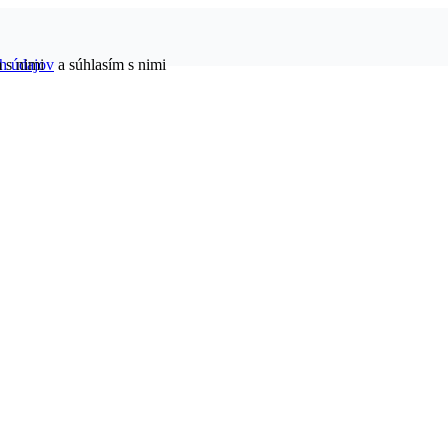
h údajov
 s nimi
a súhlasím s nimi