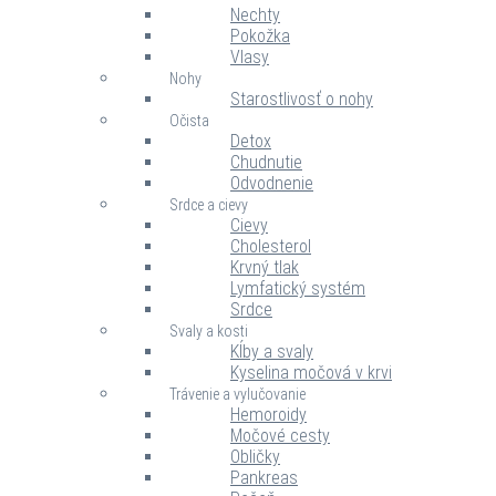
Nechty
Pokožka
Vlasy
Nohy
Starostlivosť o nohy
Očista
Detox
Chudnutie
Odvodnenie
Srdce a cievy
Cievy
Cholesterol
Krvný tlak
Lymfatický systém
Srdce
Svaly a kosti
Kĺby a svaly
Kyselina močová v krvi
Trávenie a vylučovanie
Hemoroidy
Močové cesty
Obličky
Pankreas