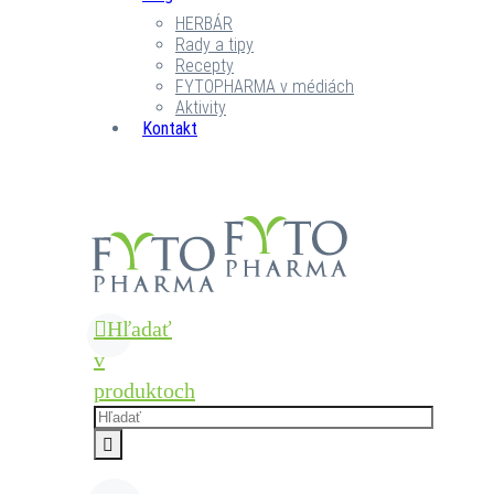
HERBÁR
Rady a tipy
Recepty
FYTOPHARMA v médiách
Aktivity
Kontakt
Hľadať
v
produktoch