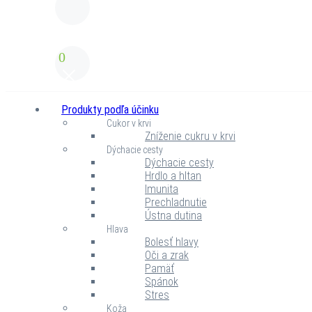
0
Produkty podľa účinku
Cukor v krvi
Zníženie cukru v krvi
Dýchacie cesty
Dýchacie cesty
Hrdlo a hltan
Imunita
Prechladnutie
Ústna dutina
Hlava
Bolesť hlavy
Oči a zrak
Pamäť
Spánok
Stres
Koža