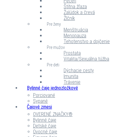
Pečeň
Štítna žľaza
Žalúdok a črevá
Žlčník
Pre ženy
Menštruácia
Menopauza
Tehotenstvo a dojčenie
Pre mužov
Prostata
Vitalita/Sexuálna túžba
Pre deti
Dýchacie cesty
Imunita
Trávenie
Bylinné čaje jednozložkové
Porciované
Sypané
Čajové zmesi
OVERENÉ ZNAČKY®
Bylinné čaje
Detské čaje
Ovocné čaje