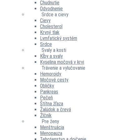
Chudnutie
Odvodnenie
Srdce a cievy
Cievy
Cholesterol
Krvný tlak
Lymfatický systém
Srdce
Svaly a kosti
Kĺby a svaly
Kyselina močová v krvi
Trávenie a vylučovanie
Hemoroidy
Močové cesty
Obličky
Pankreas
Pečeň
Štítna žľaza
Žalúdok a črevá
Žlčník
Pre ženy
Menštruácia
Menopauza
Tehotenstvo a dojčenie