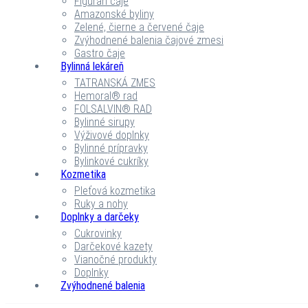
Figuran čaje
Amazonské byliny
Zelené, čierne a červené čaje
Zvýhodnené balenia čajové zmesi
Gastro čaje
Bylinná lekáreň
TATRANSKÁ ZMES
Hemoral® rad
FOLSALVIN® RAD
Bylinné sirupy
Výživové doplnky
Bylinné prípravky
Bylinkové cukríky
Kozmetika
Pleťová kozmetika
Ruky a nohy
Doplnky a darčeky
Cukrovinky
Darčekové kazety
Vianočné produkty
Doplnky
Zvýhodnené balenia