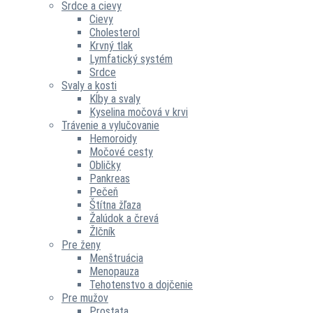
Srdce a cievy
Cievy
Cholesterol
Krvný tlak
Lymfatický systém
Srdce
Svaly a kosti
Kĺby a svaly
Kyselina močová v krvi
Trávenie a vylučovanie
Hemoroidy
Močové cesty
Obličky
Pankreas
Pečeň
Štítna žľaza
Žalúdok a črevá
Žlčník
Pre ženy
Menštruácia
Menopauza
Tehotenstvo a dojčenie
Pre mužov
Prostata