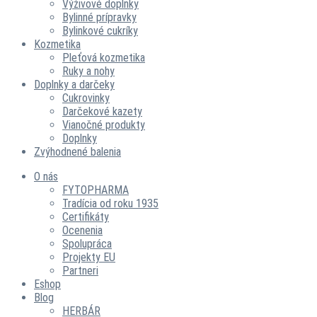
Výživové doplnky
Bylinné prípravky
Bylinkové cukríky
Kozmetika
Pleťová kozmetika
Ruky a nohy
Doplnky a darčeky
Cukrovinky
Darčekové kazety
Vianočné produkty
Doplnky
Zvýhodnené balenia
O nás
FYTOPHARMA
Tradícia od roku 1935
Certifikáty
Ocenenia
Spolupráca
Projekty EU
Partneri
Eshop
Blog
HERBÁR