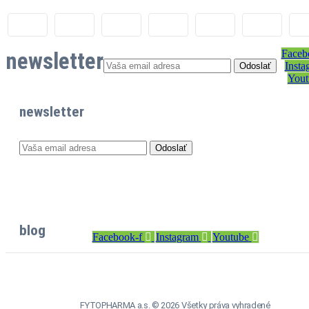
newsletter
Faceb
Insta
Yout
newsletter
blog
Facebook-f
Instagram
Youtube
FYTOPHARMA a.s. © 2026 Všetky práva vyhradené