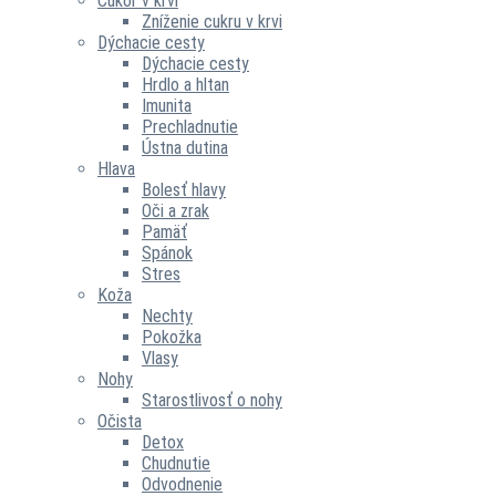
Cukor v krvi
Zníženie cukru v krvi
Dýchacie cesty
Dýchacie cesty
Hrdlo a hltan
Imunita
Prechladnutie
Ústna dutina
Hlava
Bolesť hlavy
Oči a zrak
Pamäť
Spánok
Stres
Koža
Nechty
Pokožka
Vlasy
Nohy
Starostlivosť o nohy
Očista
Detox
Chudnutie
Odvodnenie