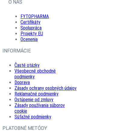
O NÁS
FYTOPHARMA
Certifikáty
Spolupráca
Projekty EU
Ocenenia
INFORMÁCIE
Časté otázky
Všeobecné obchodné
podmienky
Doprava
Zásady ochrany osobných údajov
Reklamačné podmienky
Ostúpenie od zmluvy
Zásady používania súborov
cookie
Súťažné podmienky
PLATOBNÉ METÓDY