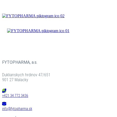
PRÍPRAVKY
ČAJOVÉ
ZMESI
BYLINNÉ
PRÍPRAVKY
FYTOPHARMA, a.s.
Duklianskych hrdinov 47/651
901 27 Malacky
+421 34 772 3436
info@fytopharma.sk