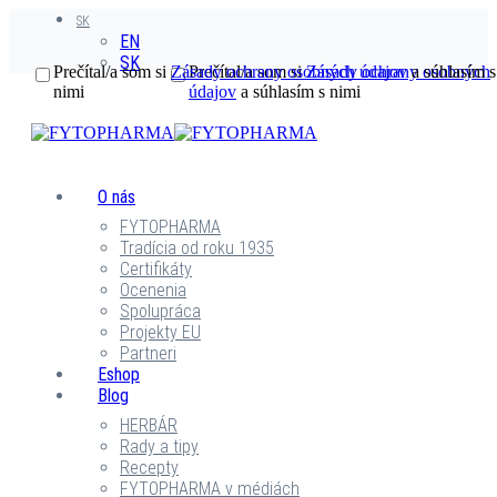
SK
EN
SK
Prečítal/a som si
Zásady ochrany osobných údajov
Prečítal/a som si
Zásady ochrany osobných
a súhlasím s
nimi
údajov
a súhlasím s nimi
O nás
FYTOPHARMA
Tradícia od roku 1935
Certifikáty
Ocenenia
Spolupráca
Projekty EU
Partneri
Eshop
Blog
HERBÁR
Rady a tipy
Recepty
FYTOPHARMA v médiách