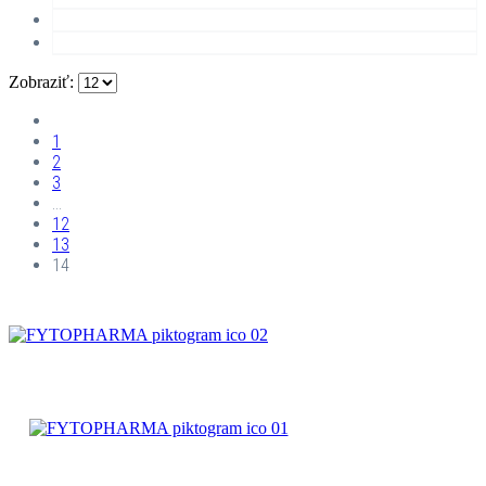
Zobraziť:
1
2
3
…
12
13
14
ČAJOVÉ
ZMESI
BYLINNÉ