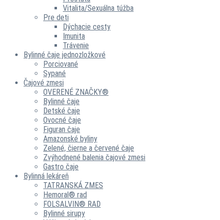
Vitalita/Sexuálna túžba
Pre deti
Dýchacie cesty
Imunita
Trávenie
Bylinné čaje jednozložkové
Porciované
Sypané
Čajové zmesi
OVERENÉ ZNAČKY®
Bylinné čaje
Detské čaje
Ovocné čaje
Figuran čaje
Amazonské byliny
Zelené, čierne a červené čaje
Zvýhodnené balenia čajové zmesi
Gastro čaje
Bylinná lekáreň
TATRANSKÁ ZMES
Hemoral® rad
FOLSALVIN® RAD
Bylinné sirupy