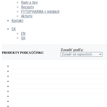
Rady a tipy
Recepty
FYTOPHARMA v médiách
Aktivity
Kontakt
SK
EN
SK
Zoradiť podľa:
PRODUKTY PODĽA ÚČINKU