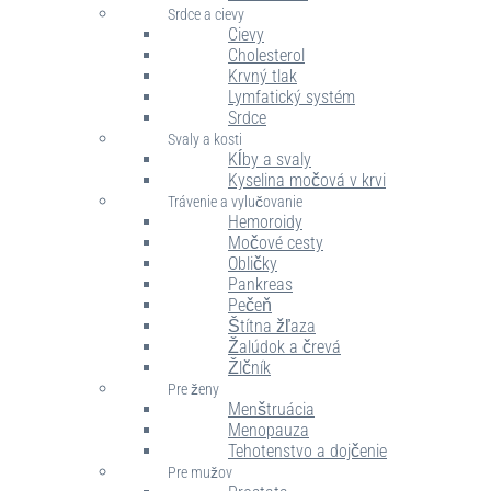
Srdce a cievy
Cievy
Cholesterol
Krvný tlak
Lymfatický systém
Srdce
Svaly a kosti
Kĺby a svaly
Kyselina močová v krvi
Trávenie a vylučovanie
Hemoroidy
Močové cesty
Obličky
Pankreas
Pečeň
Štítna žľaza
Žalúdok a črevá
Žlčník
Pre ženy
Menštruácia
Menopauza
Tehotenstvo a dojčenie
Pre mužov