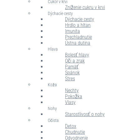
Cukor v krvi
Zníženie cukru v krvi
Dýchacie cesty
Dýchacie cesty
Hrdlo a hltan
Imunita
Prechladnutie
Ústna dutina
Hlava
Bolesť hlavy
Oči a zrak
Pamäť
Spánok
Stres
Koža
Nechty
Pokožka
Vlasy
Nohy
Starostlivosť o nohy
Očista
Detox
Chudnutie
Odvodnenie