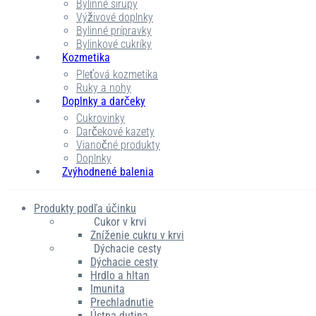
Bylinné sirupy
Výživové doplnky
Bylinné prípravky
Bylinkové cukríky
Kozmetika
Pleťová kozmetika
Ruky a nohy
Doplnky a darčeky
Cukrovinky
Darčekové kazety
Vianočné produkty
Doplnky
Zvýhodnené balenia
Produkty podľa účinku
Cukor v krvi
Zníženie cukru v krvi
Dýchacie cesty
Dýchacie cesty
Hrdlo a hltan
Imunita
Prechladnutie
Ústna dutina