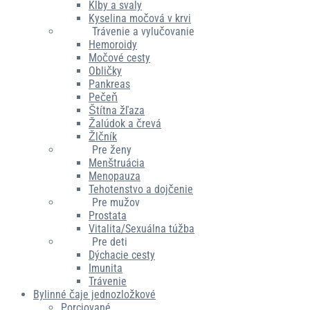
Kĺby a svaly
Kyselina močová v krvi
Trávenie a vylučovanie
Hemoroidy
Močové cesty
Obličky
Pankreas
Pečeň
Štítna žľaza
Žalúdok a črevá
Žlčník
Pre ženy
Menštruácia
Menopauza
Tehotenstvo a dojčenie
Pre mužov
Prostata
Vitalita/Sexuálna túžba
Pre deti
Dýchacie cesty
Imunita
Trávenie
Bylinné čaje jednozložkové
Porciované