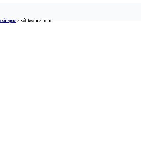
h údajov
 s nimi
a súhlasím s nimi