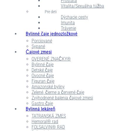
Prostata
Vitalita/Sexuálna túžba
Pre deti
Dýchacie cesty
Imunita
Trávenie
Bylinné čaje jednozložkové
Porciované
Sypané
Čajové zmesi
OVERENÉ ZNAČKY®
Bylinné čaje
Detské čaje
Ovocné čaje
Figuran čaje
Amazonské byliny
Zelené, čierne a červené čaje
Zvýhodnené balenia čajové zmesi
Gastro čaje
Bylinná lekáreň
TATRANSKÁ ZMES
Hemoral® rad
FOLSALVIN® RAD