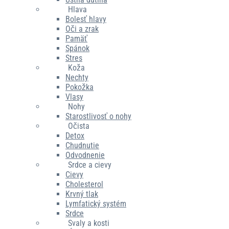
Hlava
Bolesť hlavy
Oči a zrak
Pamäť
Spánok
Stres
Koža
Nechty
Pokožka
Vlasy
Nohy
Starostlivosť o nohy
Očista
Detox
Chudnutie
Odvodnenie
Srdce a cievy
Cievy
Cholesterol
Krvný tlak
Lymfatický systém
Srdce
Svaly a kosti