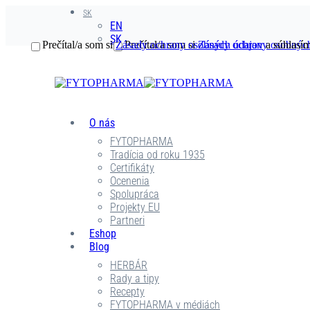
SK
EN
SK
Prečítal/a som si
Zásady ochrany osobných údajov
Prečítal/a som si
Zásady ochrany osobnýc
a súhlasím
O nás
FYTOPHARMA
Tradícia od roku 1935
Certifikáty
Ocenenia
Spolupráca
Projekty EU
Partneri
Eshop
Blog
HERBÁR
Rady a tipy
Recepty
FYTOPHARMA v médiách