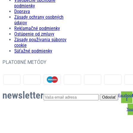
Všeobecné obchodné
podmienky
Doprava
Zásady ochrany osobných
údajov
Reklamačné podmienky
Ostúpenie od zmluvy
Zásady používania súborov
cookie
Súťažné podmienky
PLATOBNÉ METÓDY
newsletter
Faceboo
f
You