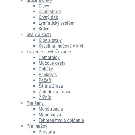
Srdce a cievy
Cievy
Cholesterol
Krvný tlak
Lymfatický systém
Srdce
Svaly a kosti
Kĺby a svaly
Kyselina močová v krvi
Trávenie a vylučovanie
Hemoroidy
Močové cesty
Obličky
Pankreas
Pečeň
Štítna žľaza
Žalúdok a črevá
Žlčník
Pre ženy
Menštruácia
Menopauza
Tehotenstvo a dojčenie
Pre mužov
Prostata