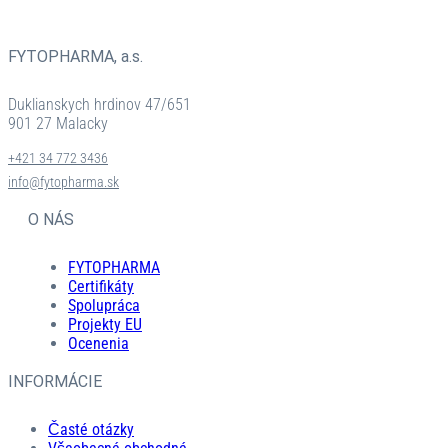
FYTOPHARMA, a.s.
Duklianskych hrdinov 47/651
901 27 Malacky
+421 34 772 3436
info@fytopharma.sk
O NÁS
FYTOPHARMA
Certifikáty
Spolupráca
Projekty EU
Ocenenia
INFORMÁCIE
Časté otázky