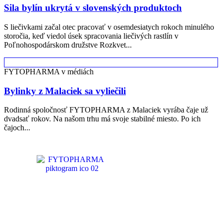
Sila bylín ukrytá v slovenských produktoch
S liečivkami začal otec pracovať v osemdesiatych rokoch minulého
storočia, keď viedol úsek spracovania liečivých rastlín v
Poľnohospodárskom družstve Rozkvet...
FYTOPHARMA v médiách
Bylinky z Malaciek sa vyliečili
Rodinná spoločnosť FYTOPHARMA z Malaciek vyrába čaje už
dvadsať rokov. Na našom trhu má svoje stabilné miesto. Po ich
čajoch...