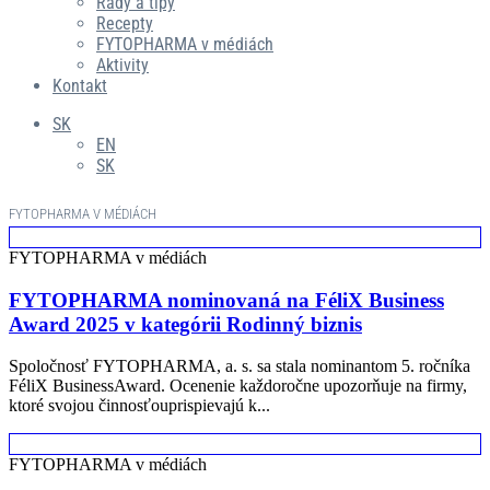
Rady a tipy
Recepty
FYTOPHARMA v médiách
Aktivity
Kontakt
SK
EN
SK
FYTOPHARMA V MÉDIÁCH
FYTOPHARMA v médiách
FYTOPHARMA nominovaná na FéliX Business
Award 2025 v kategórii Rodinný biznis
Spoločnosť FYTOPHARMA, a. s. sa stala nominantom 5. ročníka
FéliX BusinessAward. Ocenenie každoročne upozorňuje na firmy,
ktoré svojou činnosťouprispievajú k...
FYTOPHARMA v médiách