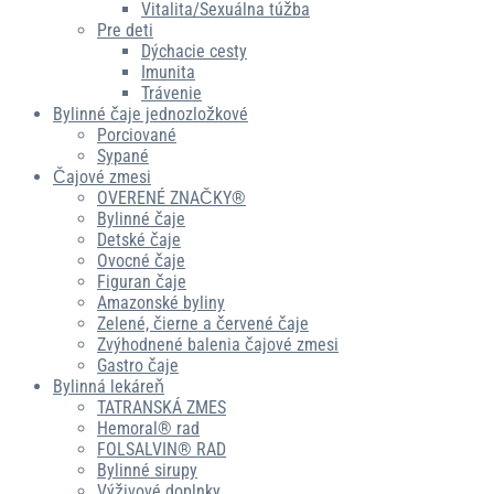
Vitalita/Sexuálna túžba
Pre deti
Dýchacie cesty
Imunita
Trávenie
Bylinné čaje jednozložkové
Porciované
Sypané
Čajové zmesi
OVERENÉ ZNAČKY®
Bylinné čaje
Detské čaje
Ovocné čaje
Figuran čaje
Amazonské byliny
Zelené, čierne a červené čaje
Zvýhodnené balenia čajové zmesi
Gastro čaje
Bylinná lekáreň
TATRANSKÁ ZMES
Hemoral® rad
FOLSALVIN® RAD
Bylinné sirupy
Výživové doplnky