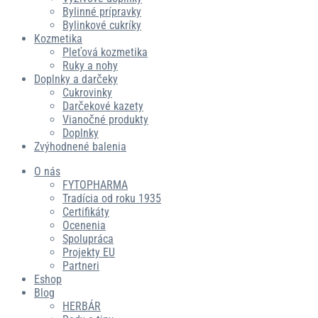
Bylinné prípravky
Bylinkové cukríky
Kozmetika
Pleťová kozmetika
Ruky a nohy
Doplnky a darčeky
Cukrovinky
Darčekové kazety
Vianočné produkty
Doplnky
Zvýhodnené balenia
O nás
FYTOPHARMA
Tradícia od roku 1935
Certifikáty
Ocenenia
Spolupráca
Projekty EU
Partneri
Eshop
Blog
HERBÁR