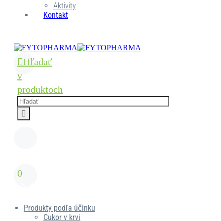
Aktivity
Kontakt
Hľadať
v
produktoch
0
Produkty podľa účinku
Cukor v krvi