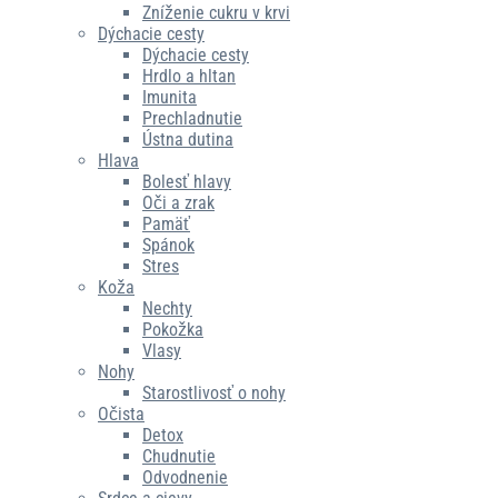
Zníženie cukru v krvi
Dýchacie cesty
Dýchacie cesty
Hrdlo a hltan
Imunita
Prechladnutie
Ústna dutina
Hlava
Bolesť hlavy
Oči a zrak
Pamäť
Spánok
Stres
Koža
Nechty
Pokožka
Vlasy
Nohy
Starostlivosť o nohy
Očista
Detox
Chudnutie
Odvodnenie