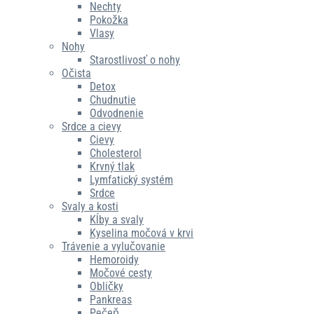
Nechty
Pokožka
Vlasy
Nohy
Starostlivosť o nohy
Očista
Detox
Chudnutie
Odvodnenie
Srdce a cievy
Cievy
Cholesterol
Krvný tlak
Lymfatický systém
Srdce
Svaly a kosti
Kĺby a svaly
Kyselina močová v krvi
Trávenie a vylučovanie
Hemoroidy
Močové cesty
Obličky
Pankreas
Pečeň