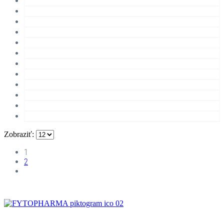
Zobraziť:
1
2
ČAJOVÉ