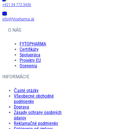
+421 34 772 3436
info@fytopharma.sk
O NÁS
FYTOPHARMA
Certifikáty
Spolupráca
Projekty EU
Ocenenia
INFORMÁCIE
Časté otázky
Všeobecné obchodné
podmienky
Doprava
Zásady ochrany osobných
údajov
Reklamačné podmienky
Ostúpenie od zmluvy