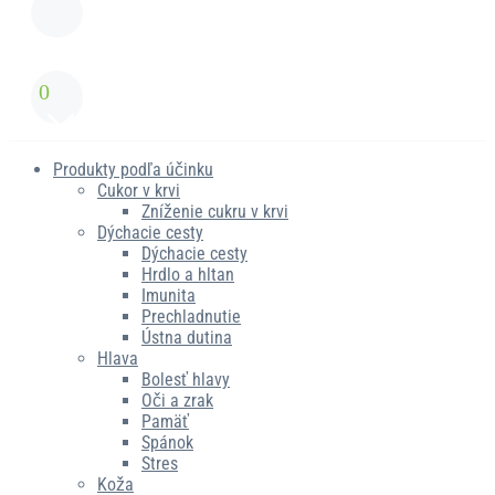
0
Produkty podľa účinku
Cukor v krvi
Zníženie cukru v krvi
Dýchacie cesty
Dýchacie cesty
Hrdlo a hltan
Imunita
Prechladnutie
Ústna dutina
Hlava
Bolesť hlavy
Oči a zrak
Pamäť
Spánok
Stres
Koža