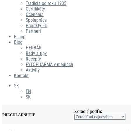
Tradícia od roku 1935
Certifikáty
Ocenenia
Spolupráca
Projekty EU
Partneri
Eshop
Blog
HERBÁR
Rady a tipy
Recepty
FYTOPHARMA v médiách
Aktivity
Kontakt
SK
EN
SK
Zoradiť podľa:
PRECHLADNUTIE