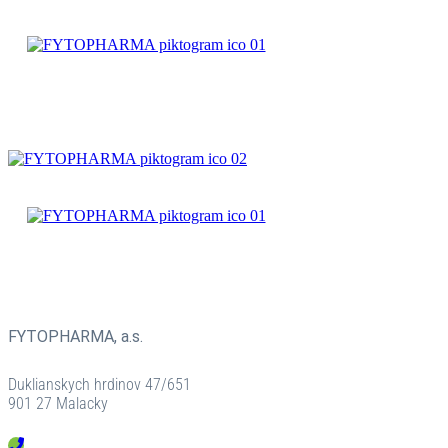
ZMESI
BYLINNÉ
PRÍPRAVKY
ČAJOVÉ
ZMESI
BYLINNÉ
PRÍPRAVKY
FYTOPHARMA, a.s.
Duklianskych hrdinov 47/651
901 27 Malacky