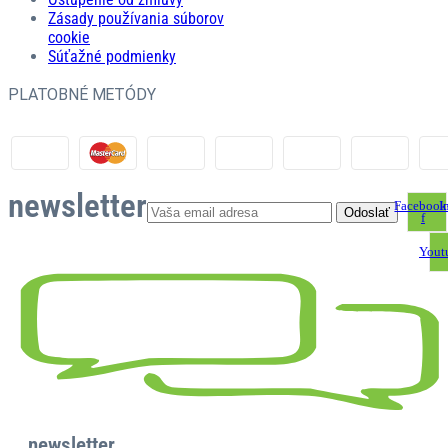
Zásady používania súborov
cookie
Súťažné podmienky
PLATOBNÉ METÓDY
newsletter
Facebook
I
f
Yout
newsletter