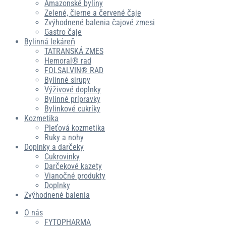
Amazonské byliny
Zelené, čierne a červené čaje
Zvýhodnené balenia čajové zmesi
Gastro čaje
Bylinná lekáreň
TATRANSKÁ ZMES
Hemoral® rad
FOLSALVIN® RAD
Bylinné sirupy
Výživové doplnky
Bylinné prípravky
Bylinkové cukríky
Kozmetika
Pleťová kozmetika
Ruky a nohy
Doplnky a darčeky
Cukrovinky
Darčekové kazety
Vianočné produkty
Doplnky
Zvýhodnené balenia
O nás
FYTOPHARMA