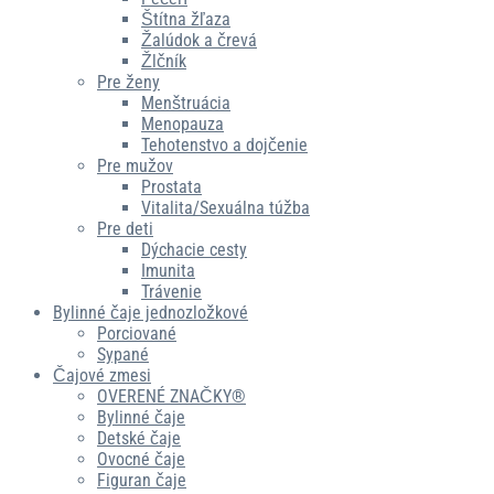
Štítna žľaza
Žalúdok a črevá
Žlčník
Pre ženy
Menštruácia
Menopauza
Tehotenstvo a dojčenie
Pre mužov
Prostata
Vitalita/Sexuálna túžba
Pre deti
Dýchacie cesty
Imunita
Trávenie
Bylinné čaje jednozložkové
Porciované
Sypané
Čajové zmesi
OVERENÉ ZNAČKY®
Bylinné čaje
Detské čaje
Ovocné čaje
Figuran čaje