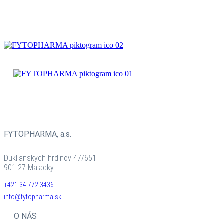
BYLINNÉ
PRÍPRAVKY
ČAJOVÉ
ZMESI
BYLINNÉ
PRÍPRAVKY
FYTOPHARMA, a.s.
Duklianskych hrdinov 47/651
901 27 Malacky
+421 34 772 3436
info@fytopharma.sk
O NÁS