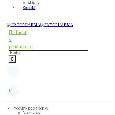
Aktivity
Kontakt
Hľadať
v
produktoch
0
Produkty podľa účinku
Cukor v krvi