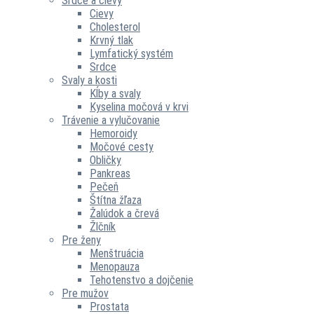
Srdce a cievy
Cievy
Cholesterol
Krvný tlak
Lymfatický systém
Srdce
Svaly a kosti
Kĺby a svaly
Kyselina močová v krvi
Trávenie a vylučovanie
Hemoroidy
Močové cesty
Obličky
Pankreas
Pečeň
Štítna žľaza
Žalúdok a črevá
Žlčník
Pre ženy
Menštruácia
Menopauza
Tehotenstvo a dojčenie
Pre mužov
Prostata