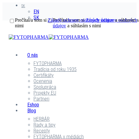
SK
EN
SK
Prečítal/a som si
Zásady ochrany osobných údajov
Prečítal/a som si
Zásady ochrany osobných
a súhlasím s
nimi
údajov
a súhlasím s nimi
O nás
FYTOPHARMA
Tradícia od roku 1935
Certifikáty
Ocenenia
Spolupráca
Projekty EU
Partneri
Eshop
Blog
HERBÁR
Rady a tipy
Recepty
FYTOPHARMA v médiách