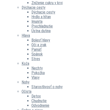
Zníženie cukru v krvi
Dýchacie cesty
Dýchacie cesty
Hrdlo a hltan
Imunita
Prechladnutie
Ústna dutina
Hlava
Bolesť hlavy
Oči a zrak
Pamäť
Spánok
Stres
Koža
Nechty
Pokožka
Vlasy
Nohy
Starostlivosť o nohy
Očista
Detox
Chudnutie
Odvodnenie