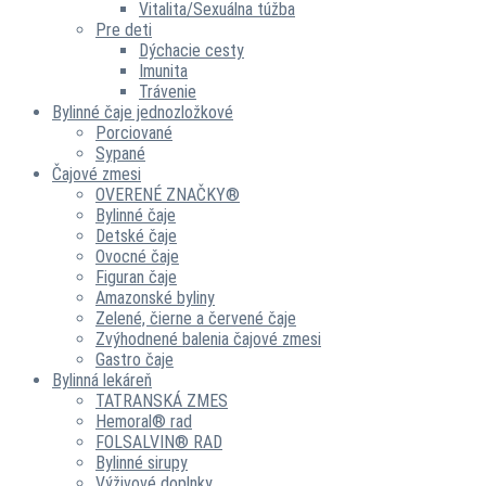
Vitalita/Sexuálna túžba
Pre deti
Dýchacie cesty
Imunita
Trávenie
Bylinné čaje jednozložkové
Porciované
Sypané
Čajové zmesi
OVERENÉ ZNAČKY®
Bylinné čaje
Detské čaje
Ovocné čaje
Figuran čaje
Amazonské byliny
Zelené, čierne a červené čaje
Zvýhodnené balenia čajové zmesi
Gastro čaje
Bylinná lekáreň
TATRANSKÁ ZMES
Hemoral® rad
FOLSALVIN® RAD
Bylinné sirupy
Výživové doplnky