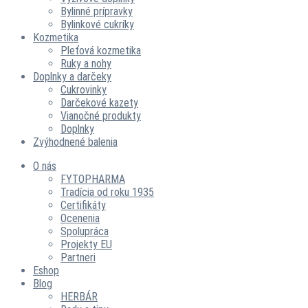
Bylinné prípravky
Bylinkové cukríky
Kozmetika
Pleťová kozmetika
Ruky a nohy
Doplnky a darčeky
Cukrovinky
Darčekové kazety
Vianočné produkty
Doplnky
Zvýhodnené balenia
O nás
FYTOPHARMA
Tradícia od roku 1935
Certifikáty
Ocenenia
Spolupráca
Projekty EU
Partneri
Eshop
Blog
HERBÁR