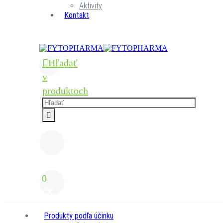
Aktivity
Kontakt
Hľadať
v
produktoch
0
Produkty podľa účinku