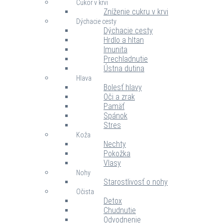
Cukor v krvi
Zníženie cukru v krvi
Dýchacie cesty
Dýchacie cesty
Hrdlo a hltan
Imunita
Prechladnutie
Ústna dutina
Hlava
Bolesť hlavy
Oči a zrak
Pamäť
Spánok
Stres
Koža
Nechty
Pokožka
Vlasy
Nohy
Starostlivosť o nohy
Očista
Detox
Chudnutie
Odvodnenie