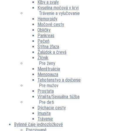
Kĺby a svaly
Kyselina močová v krvi
Trávenie a vylučovanie
Hemoroidy
Močové cesty
Obličky
Pankreas
Pečeň
Štítna žľaza
Žalúdok a črevá
Žlčník
Pre ženy
Menštruácia
Menopauza
Tehotenstvo a dojčenie
Pre mužov
Prostata
Vitalita/Sexuálna túžba
Pre deti
Dýchacie cesty
Imunita
Trávenie
Bylinné čaje jednozložkové
Porciované