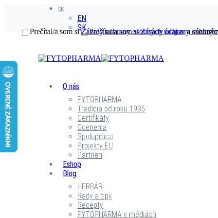
SK
EN
SK
Prečítal/a som si
Zásady ochrany osobných údajov
Prečítal/a som si
Zásady ochrany osobnýc
a súhlasím
O nás
FYTOPHARMA
Tradícia od roku 1935
Certifikáty
Ocenenia
Spolupráca
Projekty EU
Partneri
Eshop
Blog
HERBÁR
Rady a tipy
Recepty
FYTOPHARMA v médiách