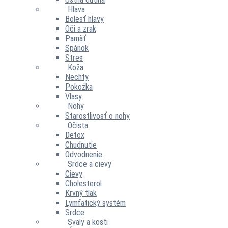
Hlava
Bolesť hlavy
Oči a zrak
Pamäť
Spánok
Stres
Koža
Nechty
Pokožka
Vlasy
Nohy
Starostlivosť o nohy
Očista
Detox
Chudnutie
Odvodnenie
Srdce a cievy
Cievy
Cholesterol
Krvný tlak
Lymfatický systém
Srdce
Svaly a kosti