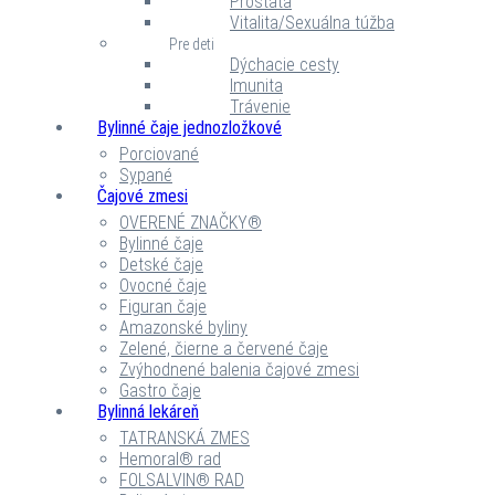
Prostata
Vitalita/Sexuálna túžba
Pre deti
Dýchacie cesty
Imunita
Trávenie
Bylinné čaje jednozložkové
Porciované
Sypané
Čajové zmesi
OVERENÉ ZNAČKY®
Bylinné čaje
Detské čaje
Ovocné čaje
Figuran čaje
Amazonské byliny
Zelené, čierne a červené čaje
Zvýhodnené balenia čajové zmesi
Gastro čaje
Bylinná lekáreň
TATRANSKÁ ZMES
Hemoral® rad
FOLSALVIN® RAD