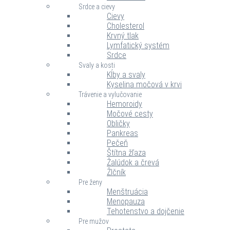
Srdce a cievy
Cievy
Cholesterol
Krvný tlak
Lymfatický systém
Srdce
Svaly a kosti
Kĺby a svaly
Kyselina močová v krvi
Trávenie a vylučovanie
Hemoroidy
Močové cesty
Obličky
Pankreas
Pečeň
Štítna žľaza
Žalúdok a črevá
Žlčník
Pre ženy
Menštruácia
Menopauza
Tehotenstvo a dojčenie
Pre mužov