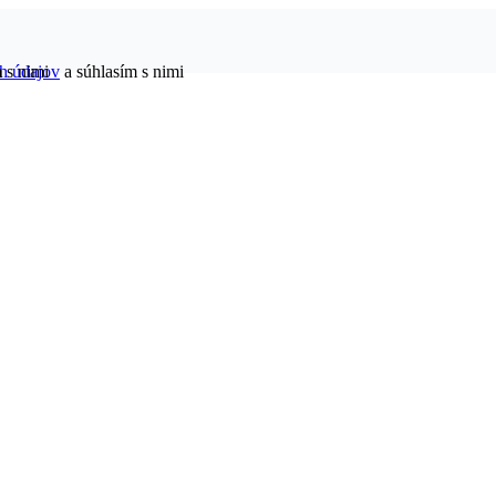
h údajov
 s nimi
a súhlasím s nimi