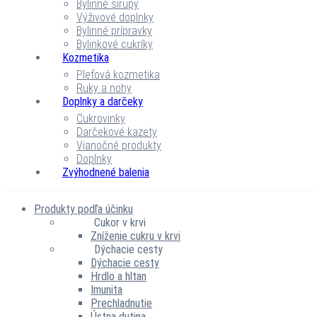
Bylinné sirupy
Výživové doplnky
Bylinné prípravky
Bylinkové cukríky
Kozmetika
Pleťová kozmetika
Ruky a nohy
Doplnky a darčeky
Cukrovinky
Darčekové kazety
Vianočné produkty
Doplnky
Zvýhodnené balenia
Produkty podľa účinku
Cukor v krvi
Zníženie cukru v krvi
Dýchacie cesty
Dýchacie cesty
Hrdlo a hltan
Imunita
Prechladnutie
Ústna dutina