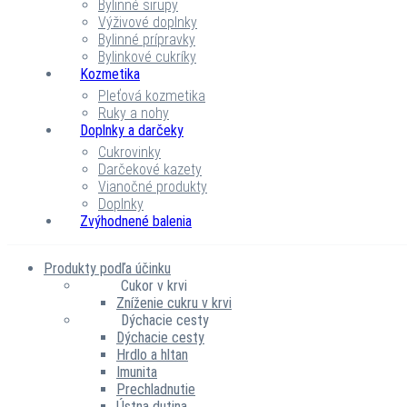
Bylinné sirupy
Výživové doplnky
Bylinné prípravky
Bylinkové cukríky
Kozmetika
Pleťová kozmetika
Ruky a nohy
Doplnky a darčeky
Cukrovinky
Darčekové kazety
Vianočné produkty
Doplnky
Zvýhodnené balenia
Produkty podľa účinku
Cukor v krvi
Zníženie cukru v krvi
Dýchacie cesty
Dýchacie cesty
Hrdlo a hltan
Imunita
Prechladnutie
Ústna dutina