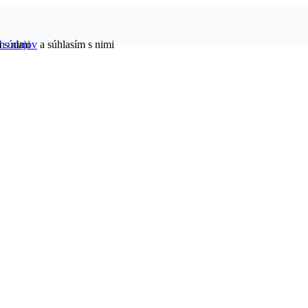
h údajov
 s nimi
a súhlasím s nimi