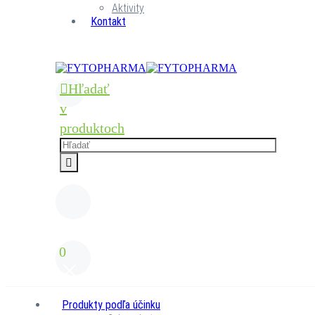
Aktivity
Kontakt
Hľadať
v
produktoch
0
Produkty podľa účinku