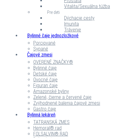
Prostata
Vitalita/Sexuálna túžba
Pre deti
Dýchacie cesty
Imunita
Trávenie
Bylinné čaje jednozložkové
Porciované
Sypané
Čajové zmesi
OVERENÉ ZNAČKY®
Bylinné čaje
Detské čaje
Ovocné čaje
Figuran čaje
Amazonské byliny
Zelené, čierne a červené čaje
Zvýhodnené balenia čajové zmesi
Gastro čaje
Bylinná lekáreň
TATRANSKÁ ZMES
Hemoral® rad
FOLSALVIN® RAD