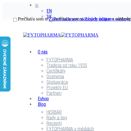
SK
EN
SK
Prečítal/a som si
Zásady ochrany osobných údajov
Prečítal/a som si
Zásady ochrany osobnýc
a súhlasím
O nás
FYTOPHARMA
Tradícia od roku 1935
Certifikáty
Ocenenia
Spolupráca
Projekty EU
Partneri
Eshop
Blog
HERBÁR
Rady a tipy
Recepty
FYTOPHARMA v médiách