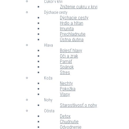
Cukor v krvi
Zníženie cukru v krvi
Dýchacie cesty
Dýchacie cesty
Hrdlo a hltan
Imunita
Prechladnutie
Ústna dutina
Hlava
Bolesť hlavy
Oči a zrak
Pamäť
Spánok
Stres
Koža
Nechty
Pokožka
Vlasy
Nohy
Starostlivosť o nohy
Očista
Detox
Chudnutie
Odvodnenie