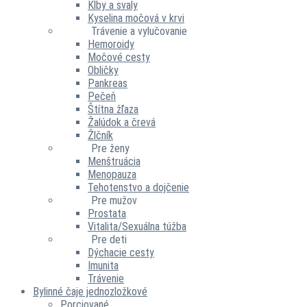
Kĺby a svaly
Kyselina močová v krvi
Trávenie a vylučovanie
Hemoroidy
Močové cesty
Obličky
Pankreas
Pečeň
Štítna žľaza
Žalúdok a črevá
Žlčník
Pre ženy
Menštruácia
Menopauza
Tehotenstvo a dojčenie
Pre mužov
Prostata
Vitalita/Sexuálna túžba
Pre deti
Dýchacie cesty
Imunita
Trávenie
Bylinné čaje jednozložkové
Porciované