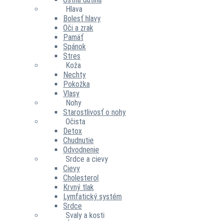
Hlava
Bolesť hlavy
Oči a zrak
Pamäť
Spánok
Stres
Koža
Nechty
Pokožka
Vlasy
Nohy
Starostlivosť o nohy
Očista
Detox
Chudnutie
Odvodnenie
Srdce a cievy
Cievy
Cholesterol
Krvný tlak
Lymfatický systém
Srdce
Svaly a kosti