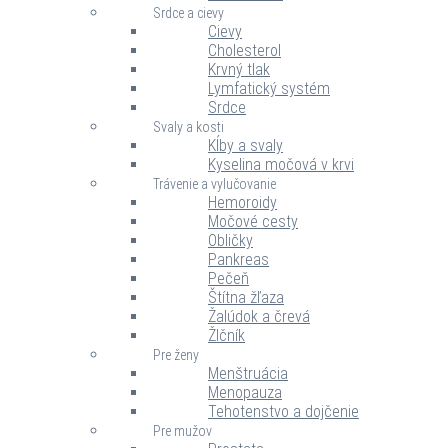
Srdce a cievy
Cievy
Cholesterol
Krvný tlak
Lymfatický systém
Srdce
Svaly a kosti
Kĺby a svaly
Kyselina močová v krvi
Trávenie a vylučovanie
Hemoroidy
Močové cesty
Obličky
Pankreas
Pečeň
Štítna žľaza
Žalúdok a črevá
Žlčník
Pre ženy
Menštruácia
Menopauza
Tehotenstvo a dojčenie
Pre mužov