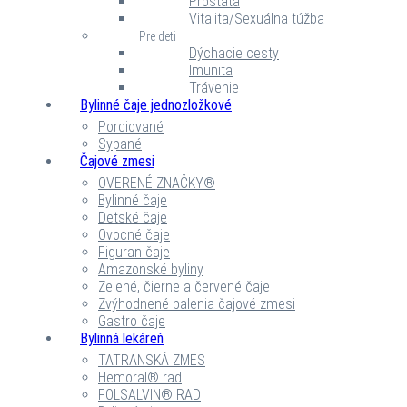
Prostata
Vitalita/Sexuálna túžba
Pre deti
Dýchacie cesty
Imunita
Trávenie
Bylinné čaje jednozložkové
Porciované
Sypané
Čajové zmesi
OVERENÉ ZNAČKY®
Bylinné čaje
Detské čaje
Ovocné čaje
Figuran čaje
Amazonské byliny
Zelené, čierne a červené čaje
Zvýhodnené balenia čajové zmesi
Gastro čaje
Bylinná lekáreň
TATRANSKÁ ZMES
Hemoral® rad
FOLSALVIN® RAD