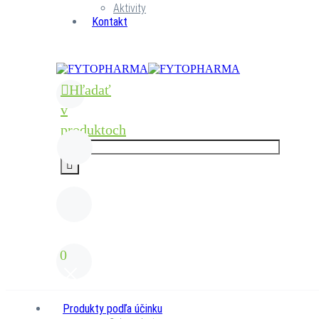
Aktivity
Kontakt
Hľadať
v
produktoch
0
Produkty podľa účinku