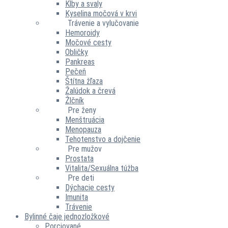
Kĺby a svaly
Kyselina močová v krvi
Trávenie a vylučovanie
Hemoroidy
Močové cesty
Obličky
Pankreas
Pečeň
Štítna žľaza
Žalúdok a črevá
Žlčník
Pre ženy
Menštruácia
Menopauza
Tehotenstvo a dojčenie
Pre mužov
Prostata
Vitalita/Sexuálna túžba
Pre deti
Dýchacie cesty
Imunita
Trávenie
Bylinné čaje jednozložkové
Porciované