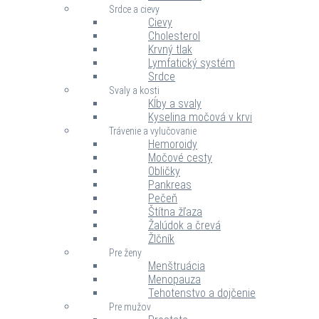
Srdce a cievy
Cievy
Cholesterol
Krvný tlak
Lymfatický systém
Srdce
Svaly a kosti
Kĺby a svaly
Kyselina močová v krvi
Trávenie a vylučovanie
Hemoroidy
Močové cesty
Obličky
Pankreas
Pečeň
Štítna žľaza
Žalúdok a črevá
Žlčník
Pre ženy
Menštruácia
Menopauza
Tehotenstvo a dojčenie
Pre mužov