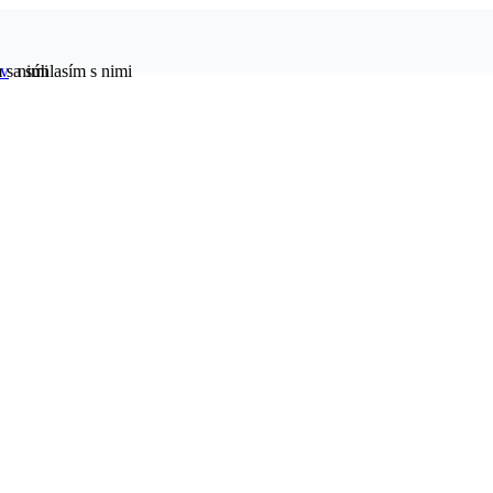
ov
 s nimi
a súhlasím s nimi