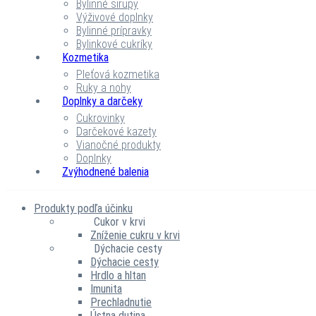
Bylinné sirupy
Výživové doplnky
Bylinné prípravky
Bylinkové cukríky
Kozmetika
Pleťová kozmetika
Ruky a nohy
Doplnky a darčeky
Cukrovinky
Darčekové kazety
Vianočné produkty
Doplnky
Zvýhodnené balenia
Produkty podľa účinku
Cukor v krvi
Zníženie cukru v krvi
Dýchacie cesty
Dýchacie cesty
Hrdlo a hltan
Imunita
Prechladnutie
Ústna dutina