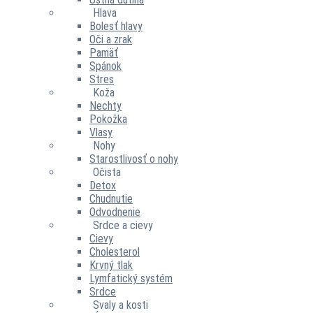
Hlava
Bolesť hlavy
Oči a zrak
Pamäť
Spánok
Stres
Koža
Nechty
Pokožka
Vlasy
Nohy
Starostlivosť o nohy
Očista
Detox
Chudnutie
Odvodnenie
Srdce a cievy
Cievy
Cholesterol
Krvný tlak
Lymfatický systém
Srdce
Svaly a kosti