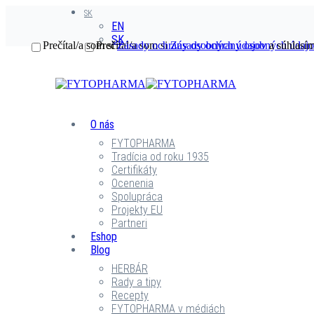
SK
EN
SK
Prečítal/a som si
Prečítal/a som si
Zásady ochrany osobných údajov
Zásady ochrany osobných údaj
a súhlasím
O nás
FYTOPHARMA
Tradícia od roku 1935
Certifikáty
Ocenenia
Spolupráca
Projekty EU
Partneri
Eshop
Blog
HERBÁR
Rady a tipy
Recepty
FYTOPHARMA v médiách