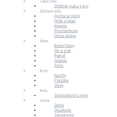
Cukor v krvi
Zníženie cukru v krvi
Dýchacie cesty
Dýchacie cesty
Hrdlo a hltan
Imunita
Prechladnutie
Ústna dutina
Hlava
Bolesť hlavy
Oči a zrak
Pamäť
Spánok
Stres
Koža
Nechty
Pokožka
Vlasy
Nohy
Starostlivosť o nohy
Očista
Detox
Chudnutie
Odvodnenie