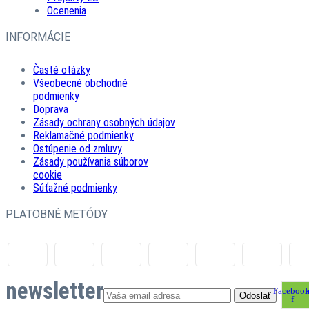
Ocenenia
INFORMÁCIE
Časté otázky
Všeobecné obchodné
podmienky
Doprava
Zásady ochrany osobných údajov
Reklamačné podmienky
Ostúpenie od zmluvy
Zásady používania súborov
cookie
Súťažné podmienky
PLATOBNÉ METÓDY
newsletter
Facebook
I
f