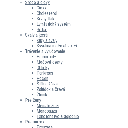
Srdce a cievy
Cievy
Cholesterol
Krvný tlak
Lymfatický systém
Srdce
Svaly a kosti
Kĺby a svaly
Kyselina močová v krvi
Trávenie a vylučovanie
Hemoroidy
Močové cesty
Obličky
Pankreas
Pečeň
Štítna žľaza
Žalúdok a črevá
Žlčník
Pre ženy
Menštruácia
Menopauza
Tehotenstvo a dojčenie
Pre mužov
Prostata