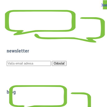
You
newsletter
blog