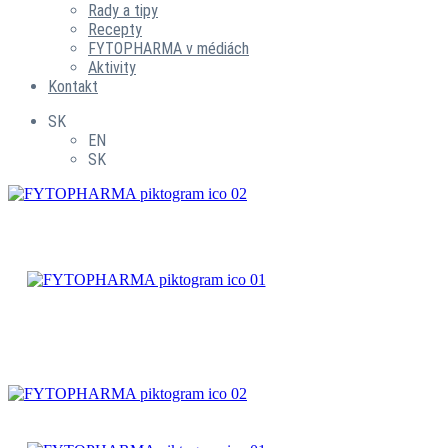
Rady a tipy
Recepty
FYTOPHARMA v médiách
Aktivity
Kontakt
SK
EN
SK
ČAJOVÉ
ZMESI
BYLINNÉ
PRÍPRAVKY
ČAJOVÉ
ZMESI