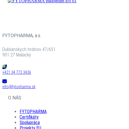
BYLINNÉ
PRÍPRAVKY
FYTOPHARMA, a.s.
Duklianskych hrdinov 47/651
901 27 Malacky
+421 34 772 3436
info@fytopharma.sk
O NÁS
FYTOPHARMA
Certifikáty
Spolupráca
Projekty EU