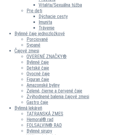
Vitalita/Sexuálna túžba
Pre deti
Dýchacie cesty
Imunita
Trávenie
Bylinné čaje jednozložkové
Porciované
Sypané
Čajové zmesi
OVERENÉ ZNAČKY®
Bylinné čaje
Detské čaje
Ovocné čaje
Figuran čaje
Amazonské byliny
Zelené, čierne a červené čaje
Zvýhodnené balenia čajové zmesi
Gastro čaje
Bylinná lekáreň
TATRANSKÁ ZMES
Hemoral® rad
FOLSALVIN® RAD
Bylinné sirupy