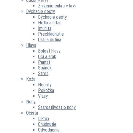
Cukor v krvi
Zníženie cukru v krvi
Dýchacie cesty
Dýchacie cesty
Hrdlo a hltan
Imunita
Prechladnutie
Ústna dutina
Hlava
Bolesť hlavy
Oči a zrak
Pamäť
Spánok
Stres
Koža
Nechty
Pokožka
Vlasy
Nohy
Starostlivosť o nohy
Očista
Detox
Chudnutie
Odvodnenie