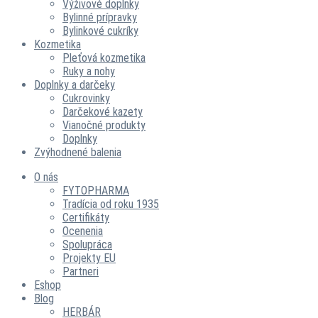
Výživové doplnky
Bylinné prípravky
Bylinkové cukríky
Kozmetika
Pleťová kozmetika
Ruky a nohy
Doplnky a darčeky
Cukrovinky
Darčekové kazety
Vianočné produkty
Doplnky
Zvýhodnené balenia
O nás
FYTOPHARMA
Tradícia od roku 1935
Certifikáty
Ocenenia
Spolupráca
Projekty EU
Partneri
Eshop
Blog
HERBÁR