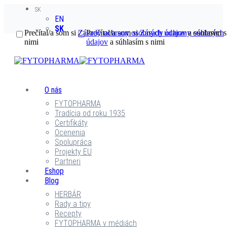
SK
EN
SK
Prečítal/a som si
Zásady ochrany osobných údajov
Prečítal/a som si
Zásady ochrany osobných
a súhlasím s
nimi
údajov
a súhlasím s nimi
O nás
FYTOPHARMA
Tradícia od roku 1935
Certifikáty
Ocenenia
Spolupráca
Projekty EU
Partneri
Eshop
Blog
HERBÁR
Rady a tipy
Recepty
FYTOPHARMA v médiách