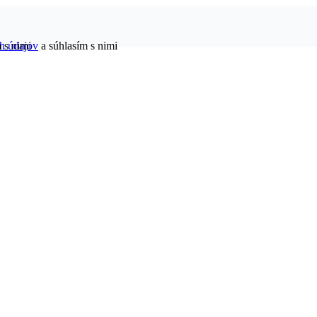
h údajov
 s nimi
a súhlasím s nimi