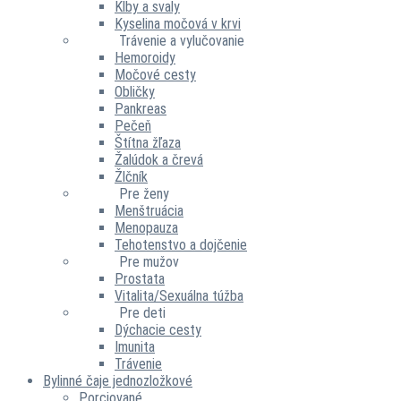
Kĺby a svaly
Kyselina močová v krvi
Trávenie a vylučovanie
Hemoroidy
Močové cesty
Obličky
Pankreas
Pečeň
Štítna žľaza
Žalúdok a črevá
Žlčník
Pre ženy
Menštruácia
Menopauza
Tehotenstvo a dojčenie
Pre mužov
Prostata
Vitalita/Sexuálna túžba
Pre deti
Dýchacie cesty
Imunita
Trávenie
Bylinné čaje jednozložkové
Porciované