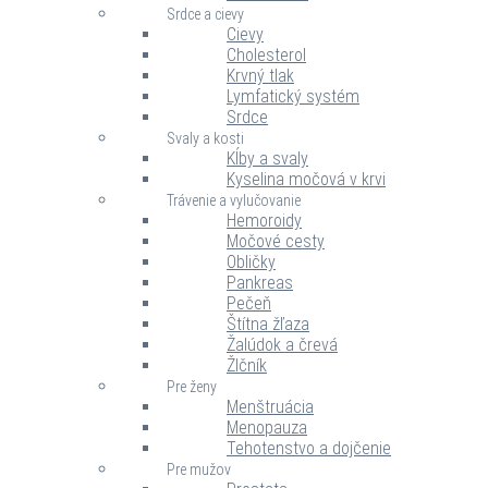
Srdce a cievy
Cievy
Cholesterol
Krvný tlak
Lymfatický systém
Srdce
Svaly a kosti
Kĺby a svaly
Kyselina močová v krvi
Trávenie a vylučovanie
Hemoroidy
Močové cesty
Obličky
Pankreas
Pečeň
Štítna žľaza
Žalúdok a črevá
Žlčník
Pre ženy
Menštruácia
Menopauza
Tehotenstvo a dojčenie
Pre mužov