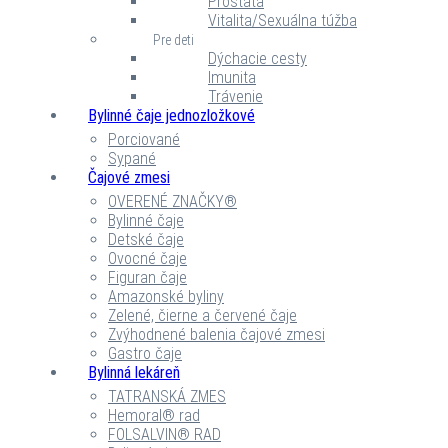
Prostata
Vitalita/Sexuálna túžba
Pre deti
Dýchacie cesty
Imunita
Trávenie
Bylinné čaje jednozložkové
Porciované
Sypané
Čajové zmesi
OVERENÉ ZNAČKY®
Bylinné čaje
Detské čaje
Ovocné čaje
Figuran čaje
Amazonské byliny
Zelené, čierne a červené čaje
Zvýhodnené balenia čajové zmesi
Gastro čaje
Bylinná lekáreň
TATRANSKÁ ZMES
Hemoral® rad
FOLSALVIN® RAD