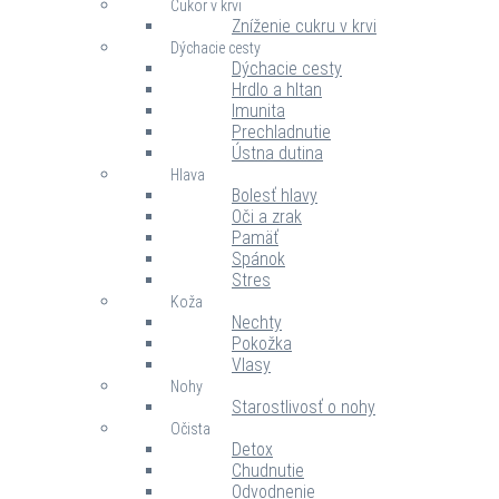
Cukor v krvi
Zníženie cukru v krvi
Dýchacie cesty
Dýchacie cesty
Hrdlo a hltan
Imunita
Prechladnutie
Ústna dutina
Hlava
Bolesť hlavy
Oči a zrak
Pamäť
Spánok
Stres
Koža
Nechty
Pokožka
Vlasy
Nohy
Starostlivosť o nohy
Očista
Detox
Chudnutie
Odvodnenie