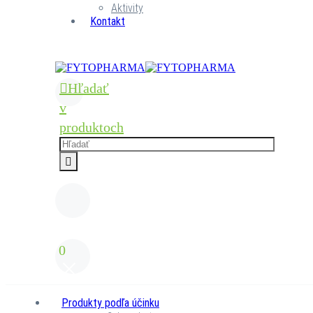
Aktivity
Kontakt
Hľadať
v
produktoch
0
Produkty podľa účinku