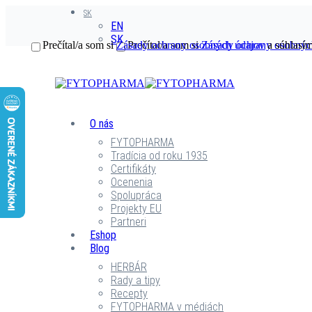
SK
EN
SK
Prečítal/a som si
Zásady ochrany osobných údajov
Prečítal/a som si
Zásady ochrany osobnýc
a súhlasím
O nás
FYTOPHARMA
Tradícia od roku 1935
Certifikáty
Ocenenia
Spolupráca
Projekty EU
Partneri
Eshop
Blog
HERBÁR
Rady a tipy
Recepty
FYTOPHARMA v médiách