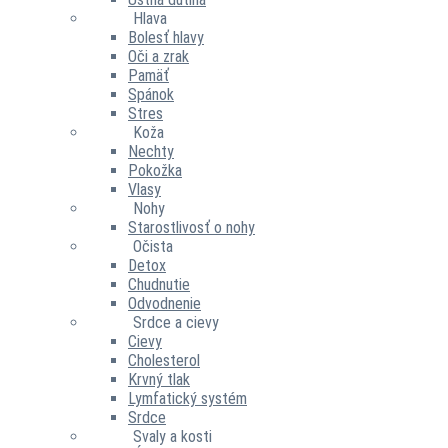
Hlava
Bolesť hlavy
Oči a zrak
Pamäť
Spánok
Stres
Koža
Nechty
Pokožka
Vlasy
Nohy
Starostlivosť o nohy
Očista
Detox
Chudnutie
Odvodnenie
Srdce a cievy
Cievy
Cholesterol
Krvný tlak
Lymfatický systém
Srdce
Svaly a kosti