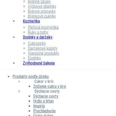
Bylinné sirupy
Výživové doplnky
Bylinné prípravky
Bylinkové cukríky
Kozmetika
Pleťová kozmetika
Ruky a nohy
Doplnky a darčeky
Cukrovinky
Darčekové kazety
Vianočné produkty
Doplnky
Zvýhodnené balenia
Produkty podľa účinku
Cukor v krvi
Zníženie cukru v krvi
Dýchacie cesty
Dýchacie cesty
Hrdlo a hltan
Imunita
Prechladnutie
Ústna dutina