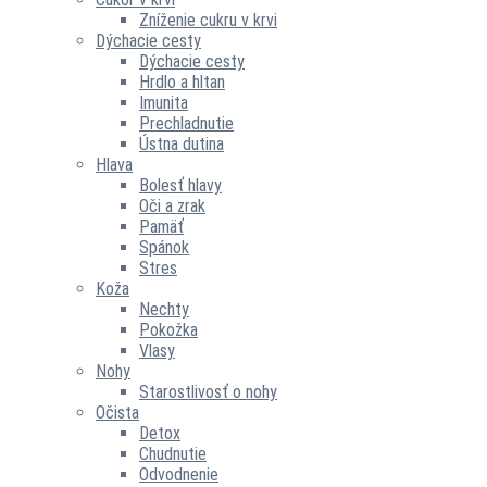
Zníženie cukru v krvi
Dýchacie cesty
Dýchacie cesty
Hrdlo a hltan
Imunita
Prechladnutie
Ústna dutina
Hlava
Bolesť hlavy
Oči a zrak
Pamäť
Spánok
Stres
Koža
Nechty
Pokožka
Vlasy
Nohy
Starostlivosť o nohy
Očista
Detox
Chudnutie
Odvodnenie