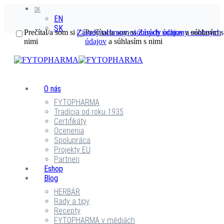
SK
EN
SK
Prečítal/a som si
Zásady ochrany osobných údajov
Prečítal/a som si
Zásady ochrany osobných
a súhlasím s
nimi
údajov
a súhlasím s nimi
O nás
FYTOPHARMA
Tradícia od roku 1935
Certifikáty
Ocenenia
Spolupráca
Projekty EU
Partneri
Eshop
Blog
HERBÁR
Rady a tipy
Recepty
FYTOPHARMA v médiách