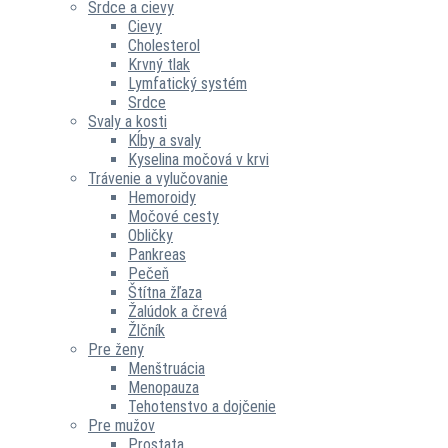
Srdce a cievy
Cievy
Cholesterol
Krvný tlak
Lymfatický systém
Srdce
Svaly a kosti
Kĺby a svaly
Kyselina močová v krvi
Trávenie a vylučovanie
Hemoroidy
Močové cesty
Obličky
Pankreas
Pečeň
Štítna žľaza
Žalúdok a črevá
Žlčník
Pre ženy
Menštruácia
Menopauza
Tehotenstvo a dojčenie
Pre mužov
Prostata