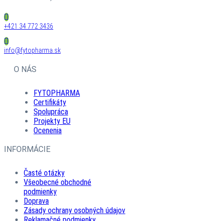
+421 34 772 3436
info@fytopharma.sk
O NÁS
FYTOPHARMA
Certifikáty
Spolupráca
Projekty EU
Ocenenia
INFORMÁCIE
Časté otázky
Všeobecné obchodné
podmienky
Doprava
Zásady ochrany osobných údajov
Reklamačné podmienky