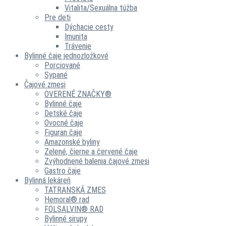
Vitalita/Sexuálna túžba
Pre deti
Dýchacie cesty
Imunita
Trávenie
Bylinné čaje jednozložkové
Porciované
Sypané
Čajové zmesi
OVERENÉ ZNAČKY®
Bylinné čaje
Detské čaje
Ovocné čaje
Figuran čaje
Amazonské byliny
Zelené, čierne a červené čaje
Zvýhodnené balenia čajové zmesi
Gastro čaje
Bylinná lekáreň
TATRANSKÁ ZMES
Hemoral® rad
FOLSALVIN® RAD
Bylinné sirupy