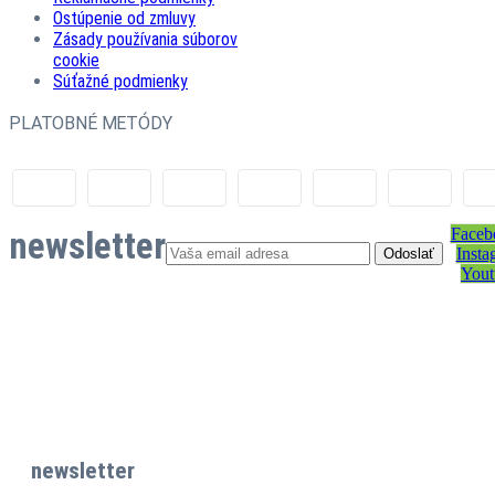
Ostúpenie od zmluvy
Zásady používania súborov
cookie
Súťažné podmienky
PLATOBNÉ METÓDY
newsletter
Faceb
Insta
Yout
newsletter