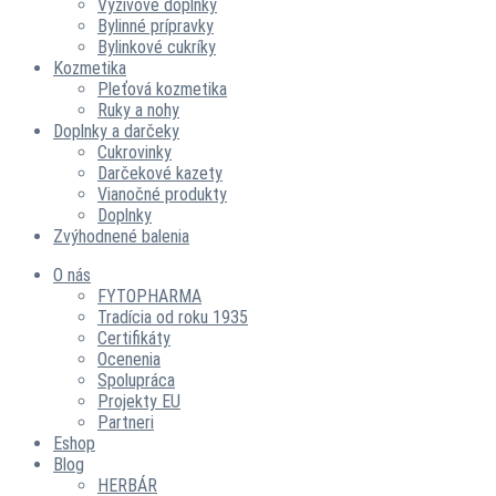
Výživové doplnky
Bylinné prípravky
Bylinkové cukríky
Kozmetika
Pleťová kozmetika
Ruky a nohy
Doplnky a darčeky
Cukrovinky
Darčekové kazety
Vianočné produkty
Doplnky
Zvýhodnené balenia
O nás
FYTOPHARMA
Tradícia od roku 1935
Certifikáty
Ocenenia
Spolupráca
Projekty EU
Partneri
Eshop
Blog
HERBÁR