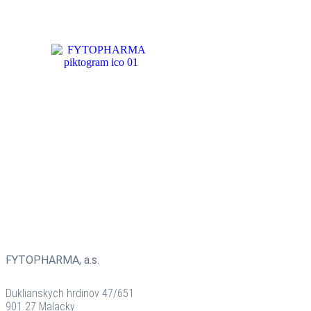
ČAJOVÉ
ZMESI
BYLINNÉ
PRÍPRAVKY
FYTOPHARMA, a.s.
Duklianskych hrdinov 47/651
901 27 Malacky