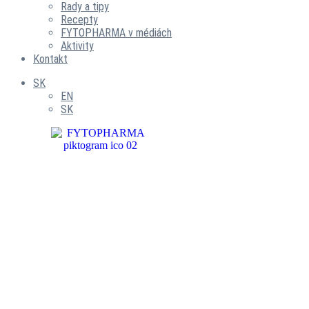
Rady a tipy
Recepty
FYTOPHARMA v médiách
Aktivity
Kontakt
SK
EN
SK
ČAJOVÉ
ZMESI