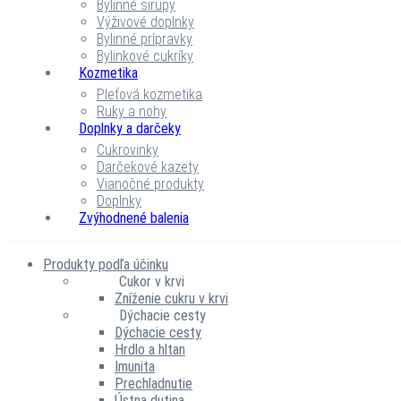
Bylinné sirupy
Výživové doplnky
Bylinné prípravky
Bylinkové cukríky
Kozmetika
Pleťová kozmetika
Ruky a nohy
Doplnky a darčeky
Cukrovinky
Darčekové kazety
Vianočné produkty
Doplnky
Zvýhodnené balenia
Produkty podľa účinku
Cukor v krvi
Zníženie cukru v krvi
Dýchacie cesty
Dýchacie cesty
Hrdlo a hltan
Imunita
Prechladnutie
Ústna dutina