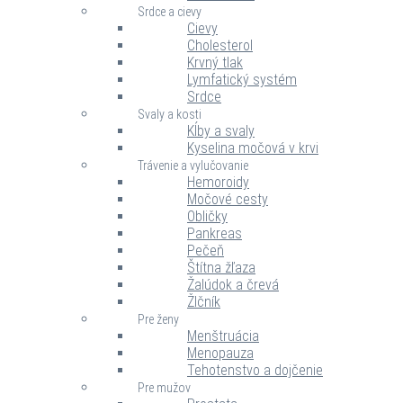
Srdce a cievy
Cievy
Cholesterol
Krvný tlak
Lymfatický systém
Srdce
Svaly a kosti
Kĺby a svaly
Kyselina močová v krvi
Trávenie a vylučovanie
Hemoroidy
Močové cesty
Obličky
Pankreas
Pečeň
Štítna žľaza
Žalúdok a črevá
Žlčník
Pre ženy
Menštruácia
Menopauza
Tehotenstvo a dojčenie
Pre mužov