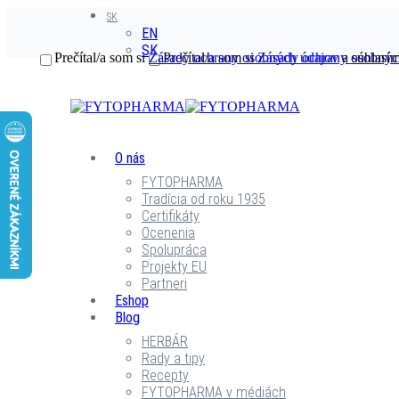
SK
EN
SK
Prečítal/a som si
Zásady ochrany osobných údajov
Prečítal/a som si
Zásady ochrany osobnýc
a súhlasím
O nás
FYTOPHARMA
Tradícia od roku 1935
Certifikáty
Ocenenia
Spolupráca
Projekty EU
Partneri
Eshop
Blog
HERBÁR
Rady a tipy
Recepty
FYTOPHARMA v médiách