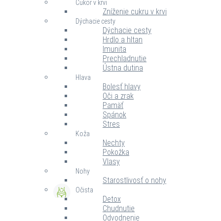
Cukor v krvi
Zníženie cukru v krvi
Dýchacie cesty
Dýchacie cesty
Hrdlo a hltan
Imunita
Prechladnutie
Ústna dutina
Hlava
Bolesť hlavy
Oči a zrak
Pamäť
Spánok
Stres
Koža
Nechty
Pokožka
Vlasy
Nohy
Starostlivosť o nohy
Očista
Detox
Chudnutie
Odvodnenie