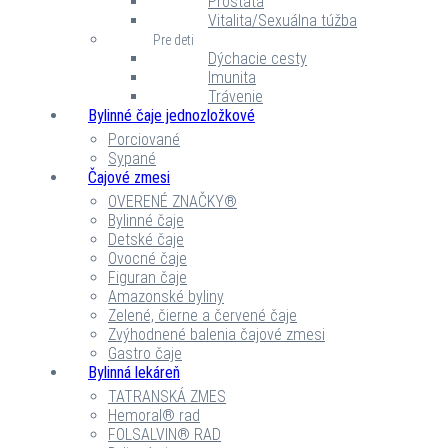
Prostata
Vitalita/Sexuálna túžba
Pre deti
Dýchacie cesty
Imunita
Trávenie
Bylinné čaje jednozložkové
Porciované
Sypané
Čajové zmesi
OVERENÉ ZNAČKY®
Bylinné čaje
Detské čaje
Ovocné čaje
Figuran čaje
Amazonské byliny
Zelené, čierne a červené čaje
Zvýhodnené balenia čajové zmesi
Gastro čaje
Bylinná lekáreň
TATRANSKÁ ZMES
Hemoral® rad
FOLSALVIN® RAD