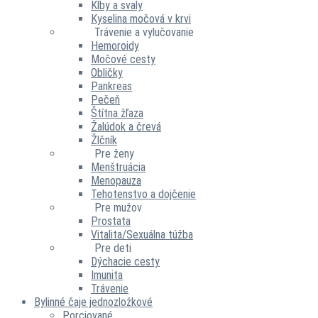
Kĺby a svaly
Kyselina močová v krvi
Trávenie a vylučovanie
Hemoroidy
Močové cesty
Obličky
Pankreas
Pečeň
Štítna žľaza
Žalúdok a črevá
Žlčník
Pre ženy
Menštruácia
Menopauza
Tehotenstvo a dojčenie
Pre mužov
Prostata
Vitalita/Sexuálna túžba
Pre deti
Dýchacie cesty
Imunita
Trávenie
Bylinné čaje jednozložkové
Porciované