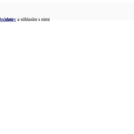
h údajov
 s nimi
a súhlasím s nimi