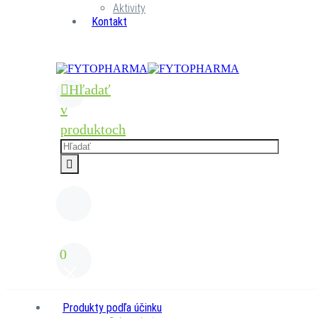
Aktivity
Kontakt
Hľadať
v
produktoch
0
Produkty podľa účinku