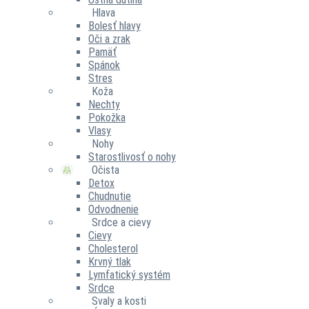
Hlava
Bolesť hlavy
Oči a zrak
Pamäť
Spánok
Stres
Koža
Nechty
Pokožka
Vlasy
Nohy
Starostlivosť o nohy
Očista
Detox
Chudnutie
Odvodnenie
Srdce a cievy
Cievy
Cholesterol
Krvný tlak
Lymfatický systém
Srdce
Svaly a kosti