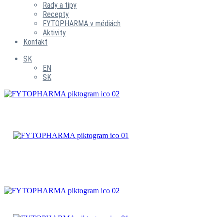
Rady a tipy
Recepty
FYTOPHARMA v médiách
Aktivity
Kontakt
SK
EN
SK
ČAJOVÉ
ZMESI
BYLINNÉ
PRÍPRAVKY
ČAJOVÉ
ZMESI