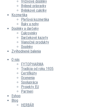
Výživové doplnky
Bylinné prípravky
Bylinkové cukríky
Kozmetika
Pleťová kozmetika
Ruky a nohy
Doplnky a darčeky
Cukrovinky
Darčekové kazety
Vianočné produkty
Doplnky
Zvýhodnené balenia
O nás
FYTOPHARMA
Tradícia od roku 1935
Certifikáty
Ocenenia
Spolupráca
Projekty EU
Partneri
Eshop
Blog
HERBÁR