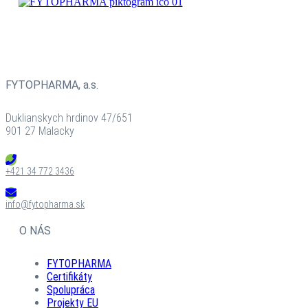
BYLINNÉ
PRÍPRAVKY
FYTOPHARMA, a.s.
Duklianskych hrdinov 47/651
901 27 Malacky
+421 34 772 3436
info@fytopharma.sk
O NÁS
FYTOPHARMA
Certifikáty
Spolupráca
Projekty EU