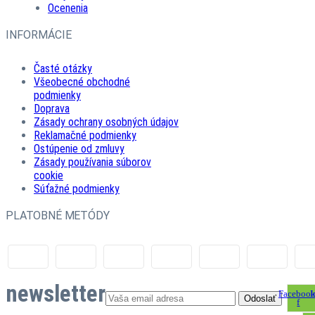
Ocenenia
INFORMÁCIE
Časté otázky
Všeobecné obchodné
podmienky
Doprava
Zásady ochrany osobných údajov
Reklamačné podmienky
Ostúpenie od zmluvy
Zásady používania súborov
cookie
Súťažné podmienky
PLATOBNÉ METÓDY
newsletter
Facebook
I
f