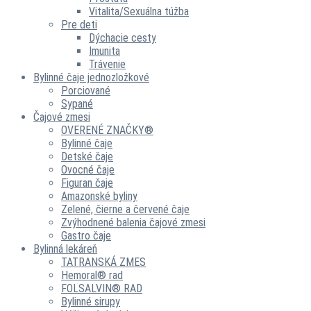
Vitalita/Sexuálna túžba
Pre deti
Dýchacie cesty
Imunita
Trávenie
Bylinné čaje jednozložkové
Porciované
Sypané
Čajové zmesi
OVERENÉ ZNAČKY®
Bylinné čaje
Detské čaje
Ovocné čaje
Figuran čaje
Amazonské byliny
Zelené, čierne a červené čaje
Zvýhodnené balenia čajové zmesi
Gastro čaje
Bylinná lekáreň
TATRANSKÁ ZMES
Hemoral® rad
FOLSALVIN® RAD
Bylinné sirupy