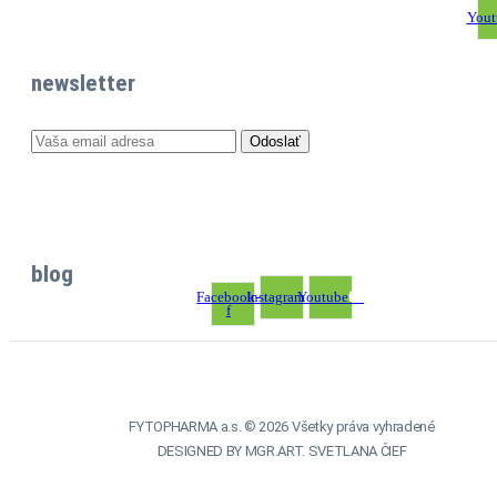
Yout
newsletter
blog
Facebook-
Instagram
Youtube
f
FYTOPHARMA a.s. © 2026 Všetky práva vyhradené
DESIGNED BY MGR.ART. SVETLANA ČIEF