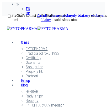
SK
EN
SK
Prečítal/a som si
Zásady ochrany osobných údajov
Prečítal/a som si
Zásady ochrany osobných
a súhlasím s
nimi
údajov
a súhlasím s nimi
O nás
FYTOPHARMA
Tradícia od roku 1935
Certifikáty
Ocenenia
Spolupráca
Projekty EU
Partneri
Eshop
Blog
HERBÁR
Rady a tipy
Recepty
FYTOPHARMA v médiách