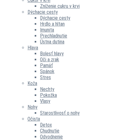
Cukor v krvi
Zníženie cukru v krvi
Dýchacie cesty
Dýchacie cesty
Hrdlo a hltan
Imunita
Prechladnutie
Ústna dutina
Hlava
Bolesť hlavy
Oči a zrak
Pamäť
Spánok
Stres
Koža
Nechty
Pokožka
Vlasy
Nohy
Starostlivosť o nohy
Očista
Detox
Chudnutie
Odvodnenie