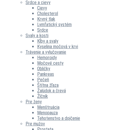
Srdce a cievy
Cievy
Cholesterol
Krvný tlak
Lymfatický systém
Srdce
Svaly a kosti
Kĺby a svaly
Kyselina močová v krvi
Trávenie a vylučovanie
Hemoroidy
Močové cesty
Obličky
Pankreas
Pečeň
Štítna žľaza
Žalúdok a črevá
Žlčník
Pre ženy
Menštruácia
Menopauza
Tehotenstvo a dojčenie
Pre mužov
Prostata