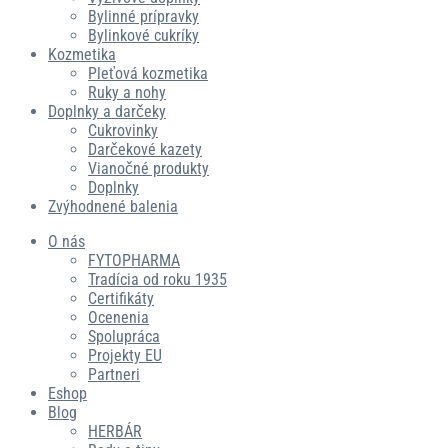
Bylinné prípravky
Bylinkové cukríky
Kozmetika
Pleťová kozmetika
Ruky a nohy
Doplnky a darčeky
Cukrovinky
Darčekové kazety
Vianočné produkty
Doplnky
Zvýhodnené balenia
O nás
FYTOPHARMA
Tradícia od roku 1935
Certifikáty
Ocenenia
Spolupráca
Projekty EU
Partneri
Eshop
Blog
HERBÁR