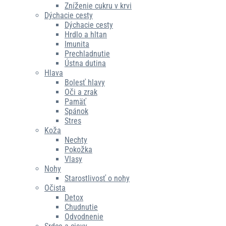
Zníženie cukru v krvi
Dýchacie cesty
Dýchacie cesty
Hrdlo a hltan
Imunita
Prechladnutie
Ústna dutina
Hlava
Bolesť hlavy
Oči a zrak
Pamäť
Spánok
Stres
Koža
Nechty
Pokožka
Vlasy
Nohy
Starostlivosť o nohy
Očista
Detox
Chudnutie
Odvodnenie