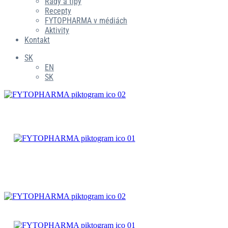
Rady a tipy
Recepty
FYTOPHARMA v médiách
Aktivity
Kontakt
SK
EN
SK
ČAJOVÉ
ZMESI
BYLINNÉ
PRÍPRAVKY
ČAJOVÉ
ZMESI