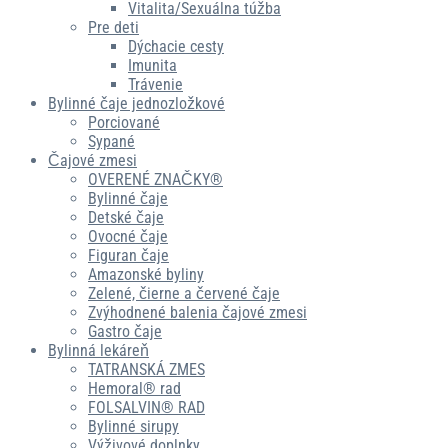
Vitalita/Sexuálna túžba
Pre deti
Dýchacie cesty
Imunita
Trávenie
Bylinné čaje jednozložkové
Porciované
Sypané
Čajové zmesi
OVERENÉ ZNAČKY®
Bylinné čaje
Detské čaje
Ovocné čaje
Figuran čaje
Amazonské byliny
Zelené, čierne a červené čaje
Zvýhodnené balenia čajové zmesi
Gastro čaje
Bylinná lekáreň
TATRANSKÁ ZMES
Hemoral® rad
FOLSALVIN® RAD
Bylinné sirupy
Výživové doplnky