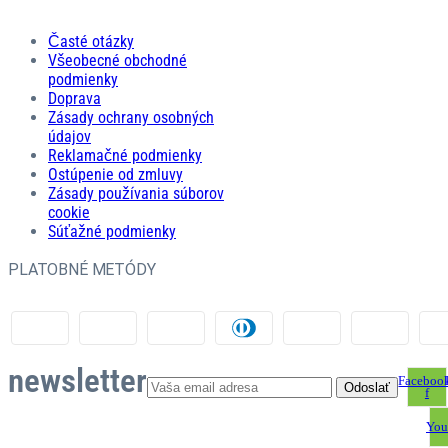
Časté otázky
Všeobecné obchodné
podmienky
Doprava
Zásady ochrany osobných
údajov
Reklamačné podmienky
Ostúpenie od zmluvy
Zásady používania súborov
cookie
Súťažné podmienky
PLATOBNÉ METÓDY
newsletter
Faceboo
f
You