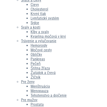
Srdce a cievy
Cievy
Cholesterol
Krvný tlak
Lymfatický systém
Srdce
Svaly a kosti
Kĺby a svaly
Kyselina močová v krvi
Trávenie a vylučovanie
Hemoroidy
Močové cesty
Obličky
Pankreas
Pečeň
Štítna žľaza
Žalúdok a črevá
Žlčník
Pre ženy
Menštruácia
Menopauza
Tehotenstvo a dojčenie
Pre mužov
Prostata