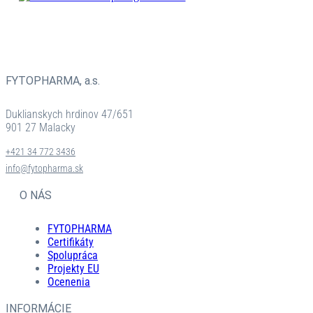
BYLINNÉ
PRÍPRAVKY
FYTOPHARMA, a.s.
Duklianskych hrdinov 47/651
901 27 Malacky
+421 34 772 3436
info@fytopharma.sk
O NÁS
FYTOPHARMA
Certifikáty
Spolupráca
Projekty EU
Ocenenia
INFORMÁCIE