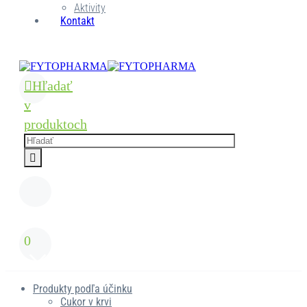
Aktivity
Kontakt
Hľadať
v
produktoch
0
Produkty podľa účinku
Cukor v krvi