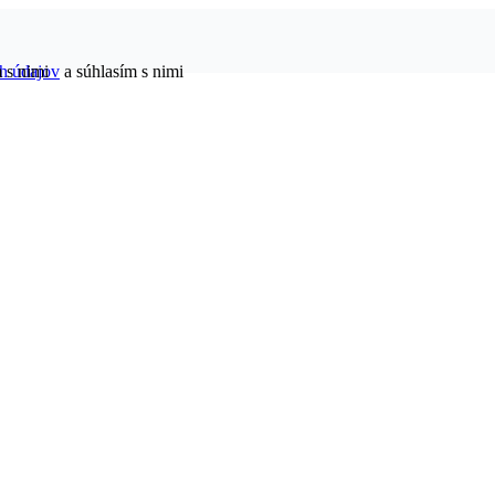
h údajov
 s nimi
a súhlasím s nimi