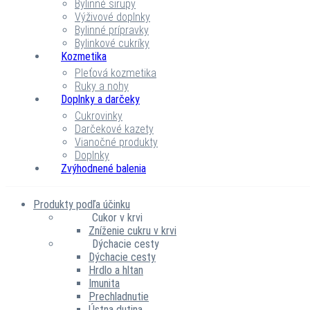
Bylinné sirupy
Výživové doplnky
Bylinné prípravky
Bylinkové cukríky
Kozmetika
Pleťová kozmetika
Ruky a nohy
Doplnky a darčeky
Cukrovinky
Darčekové kazety
Vianočné produkty
Doplnky
Zvýhodnené balenia
Produkty podľa účinku
Cukor v krvi
Zníženie cukru v krvi
Dýchacie cesty
Dýchacie cesty
Hrdlo a hltan
Imunita
Prechladnutie
Ústna dutina