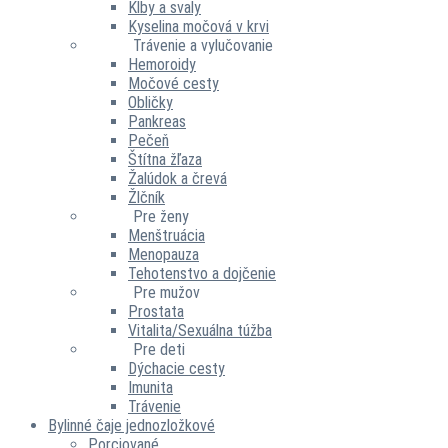
Kĺby a svaly
Kyselina močová v krvi
Trávenie a vylučovanie
Hemoroidy
Močové cesty
Obličky
Pankreas
Pečeň
Štítna žľaza
Žalúdok a črevá
Žlčník
Pre ženy
Menštruácia
Menopauza
Tehotenstvo a dojčenie
Pre mužov
Prostata
Vitalita/Sexuálna túžba
Pre deti
Dýchacie cesty
Imunita
Trávenie
Bylinné čaje jednozložkové
Porciované