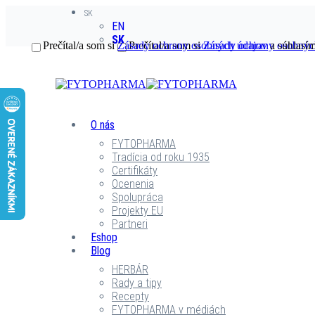
SK
EN
SK
Prečítal/a som si
Zásady ochrany osobných údajov
Prečítal/a som si
Zásady ochrany osobnýc
a súhlasím
O nás
FYTOPHARMA
Tradícia od roku 1935
Certifikáty
Ocenenia
Spolupráca
Projekty EU
Partneri
Eshop
Blog
HERBÁR
Rady a tipy
Recepty
FYTOPHARMA v médiách