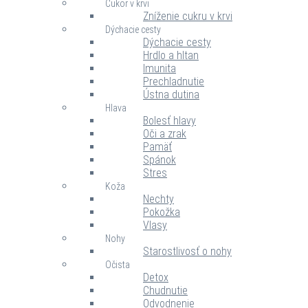
Cukor v krvi
Zníženie cukru v krvi
Dýchacie cesty
Dýchacie cesty
Hrdlo a hltan
Imunita
Prechladnutie
Ústna dutina
Hlava
Bolesť hlavy
Oči a zrak
Pamäť
Spánok
Stres
Koža
Nechty
Pokožka
Vlasy
Nohy
Starostlivosť o nohy
Očista
Detox
Chudnutie
Odvodnenie