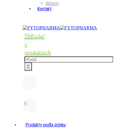
Aktivity
Kontakt
Hľadať
v
produktoch
0
Produkty podľa účinku