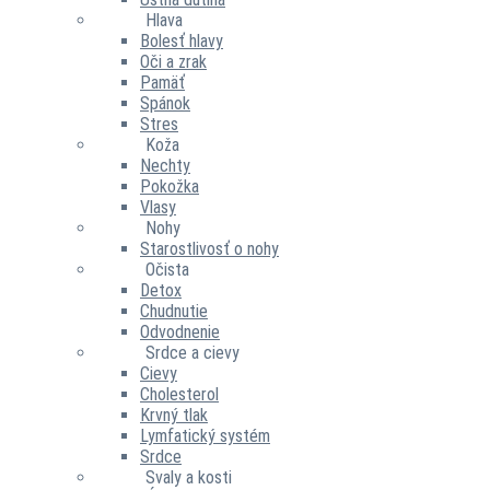
Hlava
Bolesť hlavy
Oči a zrak
Pamäť
Spánok
Stres
Koža
Nechty
Pokožka
Vlasy
Nohy
Starostlivosť o nohy
Očista
Detox
Chudnutie
Odvodnenie
Srdce a cievy
Cievy
Cholesterol
Krvný tlak
Lymfatický systém
Srdce
Svaly a kosti