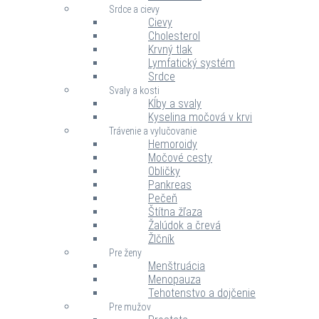
Srdce a cievy
Cievy
Cholesterol
Krvný tlak
Lymfatický systém
Srdce
Svaly a kosti
Kĺby a svaly
Kyselina močová v krvi
Trávenie a vylučovanie
Hemoroidy
Močové cesty
Obličky
Pankreas
Pečeň
Štítna žľaza
Žalúdok a črevá
Žlčník
Pre ženy
Menštruácia
Menopauza
Tehotenstvo a dojčenie
Pre mužov