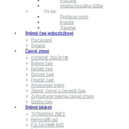
Prostata
Vitalita/Sexuálna túžba
Pre deti
Dýchacie cesty
Imunita
Trávenie
Bylinné čaje jednozložkové
Porciované
Sypané
Čajové zmesi
OVERENÉ ZNAČKY®
Bylinné čaje
Detské čaje
Ovocné čaje
Figuran čaje
Amazonské byliny
Zelené, čierne a červené čaje
Zvýhodnené balenia čajové zmesi
Gastro čaje
Bylinná lekáreň
TATRANSKÁ ZMES
Hemoral® rad
FOLSALVIN® RAD